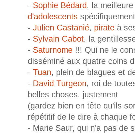
-
Sophie Bédard
, la meilleur
d'adolescents
spécifiquemen
-
Julien Castanié
,
pirate
à ses
-
Sylvain Cabot
, la gentilless
-
Saturnome
!!! Qui ne le conn
disséminé aux quatre coins d'
-
Tuan
, plein de blagues et d
-
David Turgeon
, roi de tout
belles choses, justement
(gardez bien en tête qu'ils so
répétitif de le dire à chaque f
- Marie Saur, qui n'a pas de s