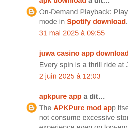
apk download
a dit…
On-Demand Playback: Play a
mode in
Spotify download
.
31 mai 2025 à 09:55
juwa casino app download
Every spin is a thrill ride a
2 juin 2025 à 12:03
apkpure app
a dit…
The
APKPure mod ap
p its
not consume excessive stor
experience even on low-end