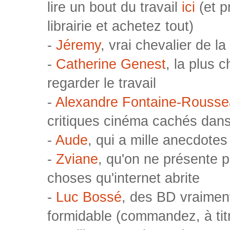
lire un bout du travail
ici
(et p
librairie et achetez tout)
-
Jéremy
, vrai chevalier de la
-
Catherine Genest
, la plus 
regarder le travail
-
Alexandre Fontaine-Rouss
critiques cinéma cachés dans
-
Aude
, qui a mille anecdotes 
-
Zviane
, qu'on ne présente p
choses qu'internet abrite
-
Luc Bossé
, des BD vraimen
formidable (commandez, à titr