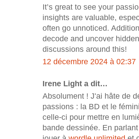
It’s great to see your pass
insights are valuable, espec
often go unnoticed. Additiona
decode and uncover hidden g
discussions around this!
12 décembre 2024 à 02:37
Irene Light a dit…
Absolument ! J'ai hâte de d
passions : la BD et le fémin
celle-ci pour mettre en lum
bande dessinée. En parlan
jouer à
wordle unlimited
et 