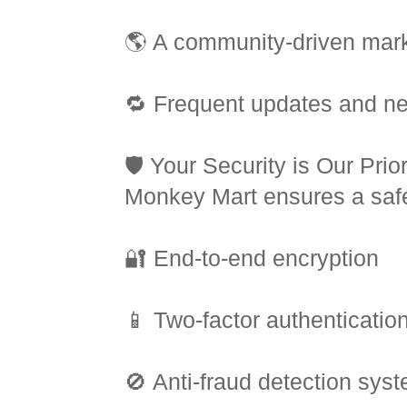
🌎 A community-driven mar
🔁 Frequent updates and n
🛡️ Your Security is Our Prior
Monkey Mart ensures a safe
🔐 End-to-end encryption
📱 Two-factor authenticatio
🚫 Anti-fraud detection sys