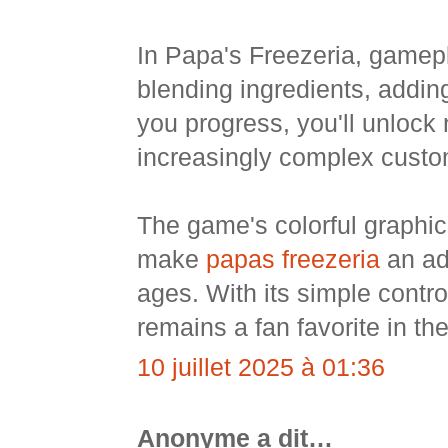
In Papa's Freezeria, gamepl
blending ingredients, adding
you progress, you'll unlock 
increasingly complex custo
The game's colorful graphi
make
papas freezeria
an add
ages. With its simple contr
remains a fan favorite in th
10 juillet 2025 à 01:36
Anonyme a dit…