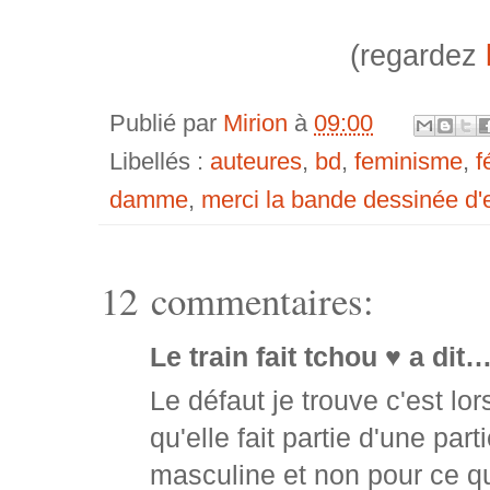
(regardez
Publié par
Mirion
à
09:00
Libellés :
auteures
,
bd
,
feminisme
,
f
damme
,
merci la bande dessinée d'ex
12 commentaires:
Le train fait tchou ♥ a dit
Le défaut je trouve c'est lo
qu'elle fait partie d'une pa
masculine et non pour ce qu'