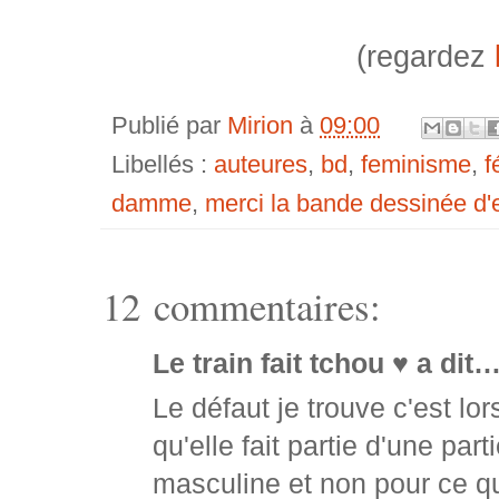
(regardez
Publié par
Mirion
à
09:00
Libellés :
auteures
,
bd
,
feminisme
,
f
damme
,
merci la bande dessinée d'ex
12 commentaires:
Le train fait tchou ♥ a dit
Le défaut je trouve c'est lo
qu'elle fait partie d'une pa
masculine et non pour ce qu'