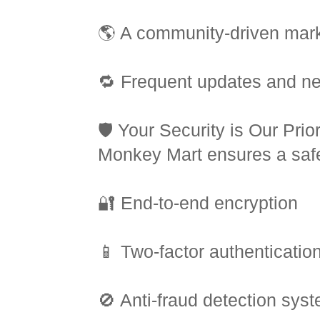
🌎 A community-driven mar
🔁 Frequent updates and n
🛡️ Your Security is Our Prior
Monkey Mart ensures a safe
🔐 End-to-end encryption
📱 Two-factor authenticatio
🚫 Anti-fraud detection sys