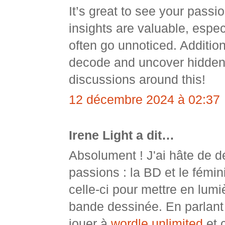
It’s great to see your pass
insights are valuable, espec
often go unnoticed. Additiona
decode and uncover hidden g
discussions around this!
12 décembre 2024 à 02:37
Irene Light a dit…
Absolument ! J'ai hâte de d
passions : la BD et le fémin
celle-ci pour mettre en lum
bande dessinée. En parlan
jouer à
wordle unlimited
et 