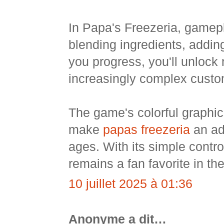
In Papa's Freezeria, gamepl
blending ingredients, adding
you progress, you'll unlock 
increasingly complex custo
The game's colorful graphi
make
papas freezeria
an add
ages. With its simple contr
remains a fan favorite in th
10 juillet 2025 à 01:36
Anonyme a dit…