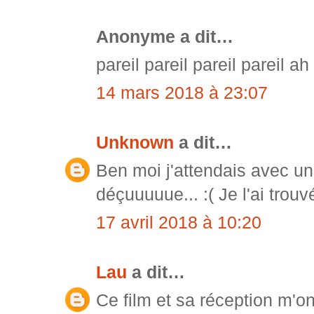
Anonyme a dit…
pareil pareil pareil pareil a
14 mars 2018 à 23:07
Unknown
a dit…
Ben moi j'attendais avec une 
déçuuuuue... :( Je l'ai trouv
17 avril 2018 à 10:20
Lau
a dit…
Ce film et sa réception m'on