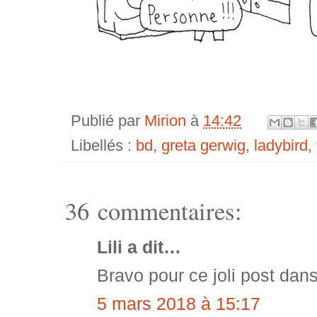
Publié par
Mirion
à
14:42
Libellés :
bd
,
greta gerwig
,
ladybird
,
36 commentaires:
Lili a dit…
Bravo pour ce joli post dans 
5 mars 2018 à 15:17