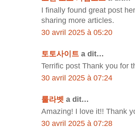
I finally found great post h
sharing more articles.
30 avril 2025 à 05:20
토토사이트
a dit…
Terrific post Thank you for th
30 avril 2025 à 07:24
룰라벳
a dit…
Amazing! I love it!! Thank y
30 avril 2025 à 07:28