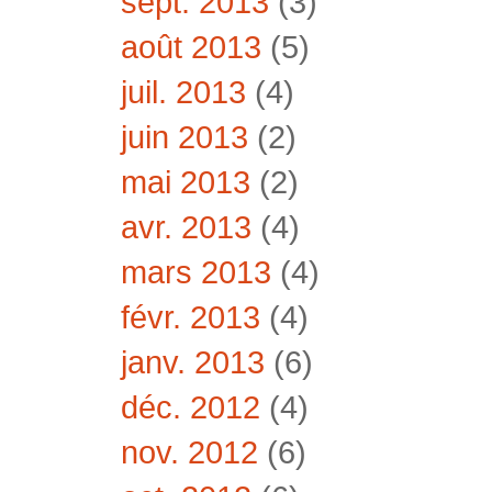
sept. 2013
(3)
août 2013
(5)
juil. 2013
(4)
juin 2013
(2)
mai 2013
(2)
avr. 2013
(4)
mars 2013
(4)
févr. 2013
(4)
janv. 2013
(6)
déc. 2012
(4)
nov. 2012
(6)