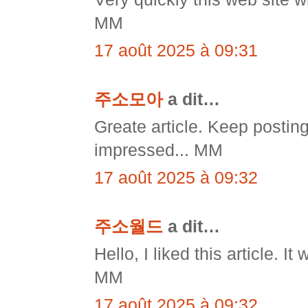
MM
17 août 2025 à 09:31
주소모아
a dit…
Greate article. Keep postin
impressed... MM
17 août 2025 à 09:32
주소월드
a dit…
Hello, I liked this article. I
MM
17 août 2025 à 09:32