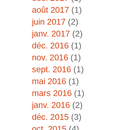
août 2017
(1)
juin 2017
(2)
janv. 2017
(2)
déc. 2016
(1)
nov. 2016
(1)
sept. 2016
(1)
mai 2016
(1)
mars 2016
(1)
janv. 2016
(2)
déc. 2015
(3)
oct. 2015
(4)