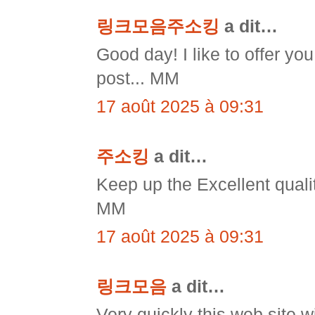
링크모음주소킹
a dit…
Good day! I like to offer yo
post... MM
17 août 2025 à 09:31
주소킹
a dit…
Keep up the Excellent quality 
MM
17 août 2025 à 09:31
링크모음
a dit…
Very quickly this web site wi