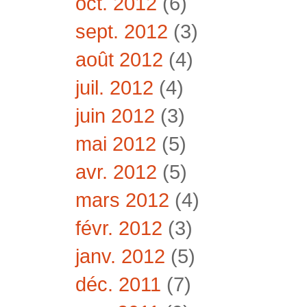
oct. 2012
(6)
sept. 2012
(3)
août 2012
(4)
juil. 2012
(4)
juin 2012
(3)
mai 2012
(5)
avr. 2012
(5)
mars 2012
(4)
févr. 2012
(3)
janv. 2012
(5)
déc. 2011
(7)