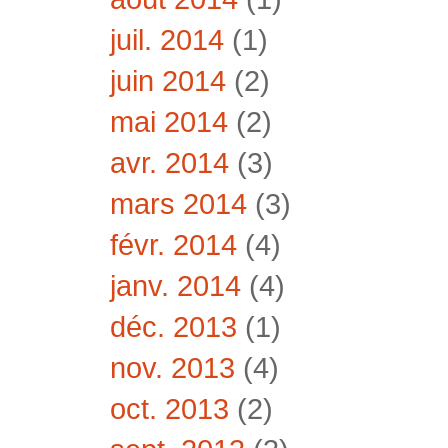
juil. 2014
(1)
juin 2014
(2)
mai 2014
(2)
avr. 2014
(3)
mars 2014
(3)
févr. 2014
(4)
janv. 2014
(4)
déc. 2013
(1)
nov. 2013
(4)
oct. 2013
(2)