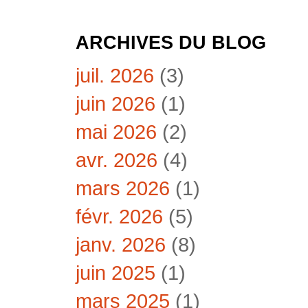
ARCHIVES DU BLOG
juil. 2026
(3)
juin 2026
(1)
mai 2026
(2)
avr. 2026
(4)
mars 2026
(1)
févr. 2026
(5)
janv. 2026
(8)
juin 2025
(1)
mars 2025
(1)