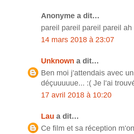
Anonyme a dit…
pareil pareil pareil pareil a
14 mars 2018 à 23:07
Unknown
a dit…
Ben moi j'attendais avec une 
déçuuuuue... :( Je l'ai trouv
17 avril 2018 à 10:20
Lau
a dit…
Ce film et sa réception m'on