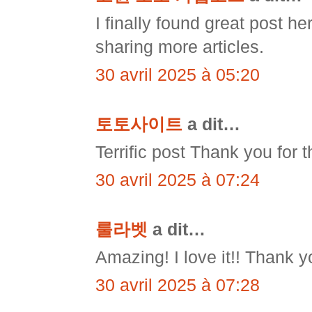
I finally found great post h
sharing more articles.
30 avril 2025 à 05:20
토토사이트
a dit…
Terrific post Thank you for th
30 avril 2025 à 07:24
룰라벳
a dit…
Amazing! I love it!! Thank y
30 avril 2025 à 07:28