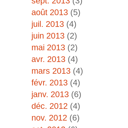
sept. 2013
(3)
août 2013
(5)
juil. 2013
(4)
juin 2013
(2)
mai 2013
(2)
avr. 2013
(4)
mars 2013
(4)
févr. 2013
(4)
janv. 2013
(6)
déc. 2012
(4)
nov. 2012
(6)