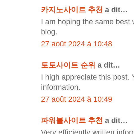
카지노사이트 추천
a dit…
I am hoping the same best w
blog.
27 août 2024 à 10:48
토토사이트 순위
a dit…
I high appreciate this post.
information.
27 août 2024 à 10:49
파워볼사이트 추천
a dit…
Very efficiently written info