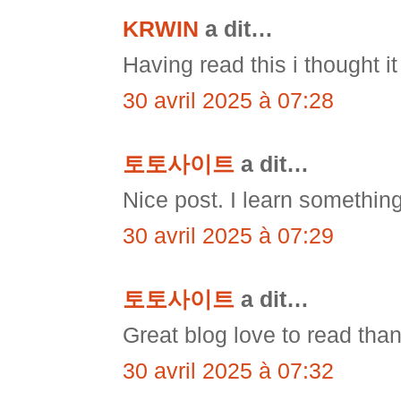
KRWIN
a dit…
Having read this i thought it
30 avril 2025 à 07:28
토토사이트
a dit…
Nice post. I learn something
30 avril 2025 à 07:29
토토사이트
a dit…
Great blog love to read than
30 avril 2025 à 07:32