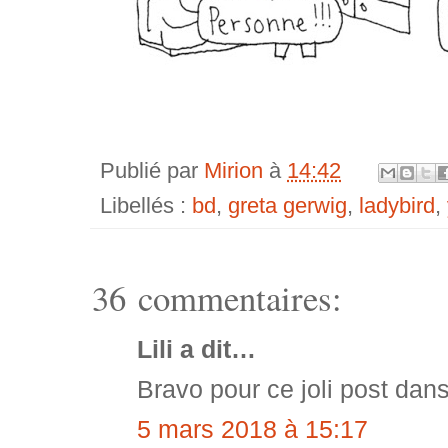
Publié par
Mirion
à
14:42
Libellés :
bd
,
greta gerwig
,
ladybird
,
36 commentaires:
Lili a dit…
Bravo pour ce joli post dans 
5 mars 2018 à 15:17