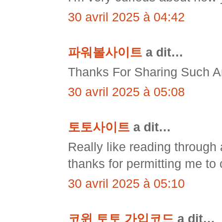
30 avril 2025 à 04:42
파워볼사이트
a dit…
Thanks For Sharing Such An
30 avril 2025 à 05:08
토토사이트
a dit…
Really like reading through
thanks for permitting me t
30 avril 2025 à 05:10
코윈 토토 가입코드
a dit…