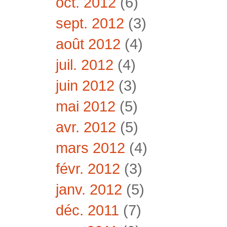
oct. 2012
(6)
sept. 2012
(3)
août 2012
(4)
juil. 2012
(4)
juin 2012
(3)
mai 2012
(5)
avr. 2012
(5)
mars 2012
(4)
févr. 2012
(3)
janv. 2012
(5)
déc. 2011
(7)