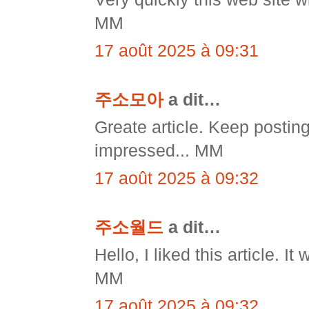
MM
17 août 2025 à 09:31
주소모아
a dit…
Greate article. Keep postin
impressed... MM
17 août 2025 à 09:32
주소월드
a dit…
Hello, I liked this article. I
MM
17 août 2025 à 09:32