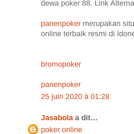
dewa poker 88. Link Alterna
panenpoker
merupakan situs
online terbaik resmi di Id
bromopoker
panenpoker
25 juin 2020 à 01:28
Jasabola
a dit…
poker online