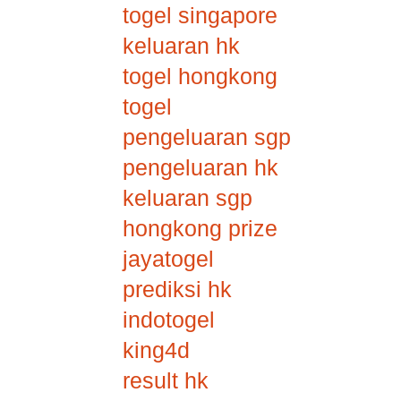
togel singapore
keluaran hk
togel hongkong
togel
pengeluaran sgp
pengeluaran hk
keluaran sgp
hongkong prize
jayatogel
prediksi hk
indotogel
king4d
result hk