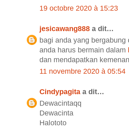
19 octobre 2020 à 15:23
jesicawang888
a dit…
bagi anda yang bergabung 
anda harus bermain dalam
dan mendapatkan kemenan
11 novembre 2020 à 05:54
Cindypagita
a dit…
Dewacintaqq
Dewacinta
Halototo