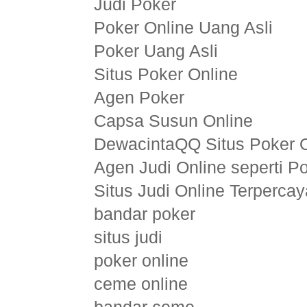
Judi Poker
Poker Online Uang Asli
Poker Uang Asli
Situs Poker Online
Agen Poker
Capsa Susun Online
DewacintaQQ Situs Poker O
Agen Judi Online seperti P
Situs Judi Online Terpercay
bandar poker
situs judi
poker online
ceme online