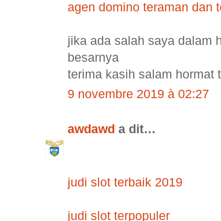
agen domino teraman dan t
jika ada salah saya dalam
besarnya
terima kasih salam hormat 
9 novembre 2019 à 02:27
awdawd
a dit…
judi slot terbaik 2019
judi slot terpopuler