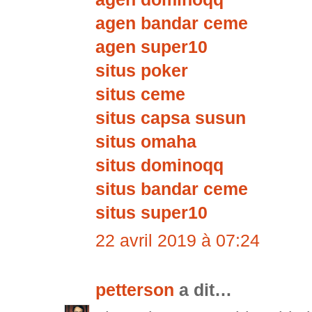
agen bandar ceme
agen super10
situs poker
situs ceme
situs capsa susun
situs omaha
situs dominoqq
situs bandar ceme
situs super10
22 avril 2019 à 07:24
petterson
a dit…