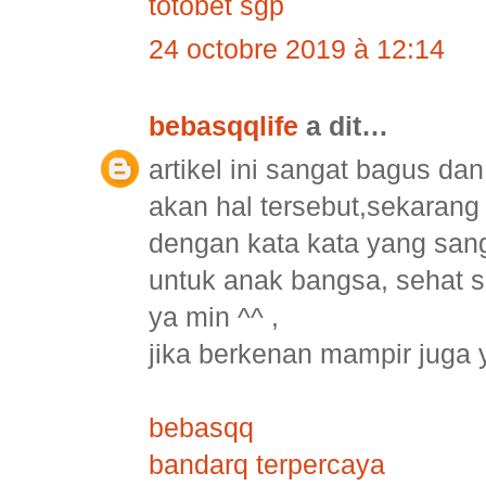
totobet sgp
24 octobre 2019 à 12:14
bebasqqlife
a dit…
artikel ini sangat bagus 
akan hal tersebut,sekarang
dengan kata kata yang san
untuk anak bangsa, sehat s
ya min ^^ ,
jika berkenan mampir juga y
bebasqq
bandarq terpercaya