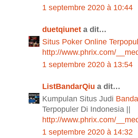
1 septembre 2020 à 10:44
duetqiunet
a dit…
Situs Poker Online Terpopu
http://www.phrix.com/__me
1 septembre 2020 à 13:54
ListBandarQiu
a dit…
Kumpulan Situs Judi
Band
Terpopuler Di Indonesia ||
http://www.phrix.com/__me
1 septembre 2020 à 14:32