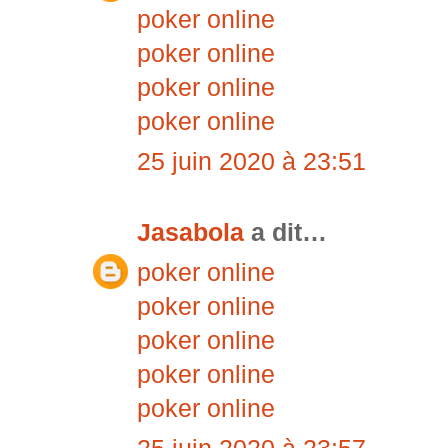
poker online
poker online
poker online
poker online
25 juin 2020 à 23:51
Jasabola
a dit…
poker online
poker online
poker online
poker online
poker online