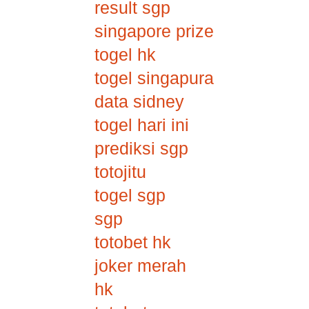
result sgp
singapore prize
togel hk
togel singapura
data sidney
togel hari ini
prediksi sgp
totojitu
togel sgp
sgp
totobet hk
joker merah
hk