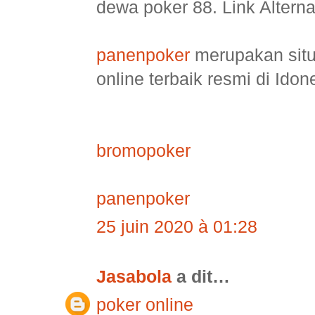
dewa poker 88. Link Alterna
panenpoker
merupakan situs
online terbaik resmi di Id
bromopoker
panenpoker
25 juin 2020 à 01:28
Jasabola
a dit…
poker online