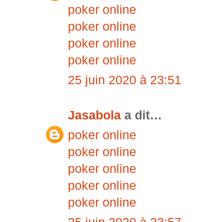
poker online
poker online
poker online
poker online
25 juin 2020 à 23:51
Jasabola
a dit…
poker online
poker online
poker online
poker online
poker online