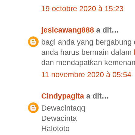
19 octobre 2020 à 15:23
jesicawang888
a dit…
bagi anda yang bergabung 
anda harus bermain dalam
dan mendapatkan kemenan
11 novembre 2020 à 05:54
Cindypagita
a dit…
Dewacintaqq
Dewacinta
Halototo