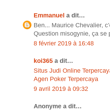
Emmanuel
a dit…
Ben... Maurice Chevalier, c
Question misogynie, ça se 
8 février 2019 à 16:48
koi365
a dit…
Situs Judi Online Terpercay
Agen Poker Terpercaya
9 avril 2019 à 09:32
Anonyme a dit…