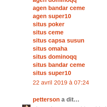
agen bandar ceme
agen super10
situs poker
situs ceme
situs capsa susun
situs omaha
situs dominoqq
situs bandar ceme
situs super10
22 avril 2019 à 07:24
petterson
a dit…