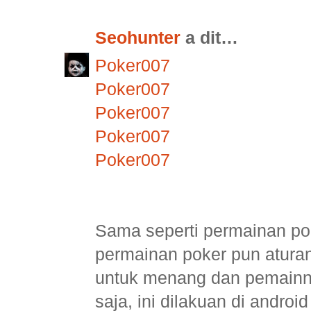
Seohunter
a dit…
Poker007
Poker007
Poker007
Poker007
Poker007
Sama seperti permainan po
permainan poker pun atura
untuk menang dan pemainny
saja, ini dilakuan di andro