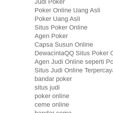
Judi Poker
Poker Online Uang Asli
Poker Uang Asli
Situs Poker Online
Agen Poker
Capsa Susun Online
DewacintaQQ Situs Poker O
Agen Judi Online seperti P
Situs Judi Online Terpercay
bandar poker
situs judi
poker online
ceme online