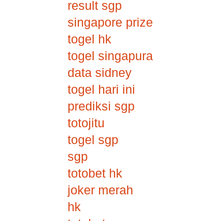
result sgp
singapore prize
togel hk
togel singapura
data sidney
togel hari ini
prediksi sgp
totojitu
togel sgp
sgp
totobet hk
joker merah
hk