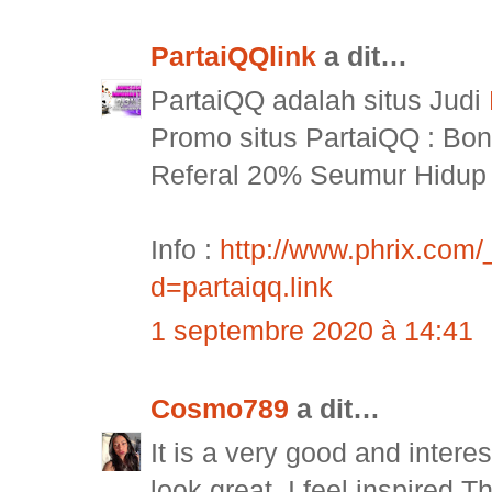
PartaiQQlink
a dit…
PartaiQQ adalah situs Judi
Promo situs PartaiQQ : Bo
Referal 20% Seumur Hidup 
Info :
http://www.phrix.com
d=partaiqq.link
1 septembre 2020 à 14:41
Cosmo789
a dit…
It is a very good and interes
look great. I feel inspired T