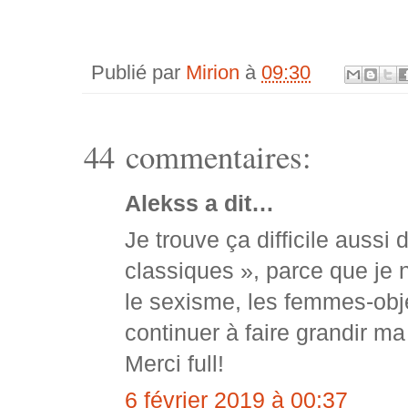
Publié par
Mirion
à
09:30
44 commentaires:
Alekss a dit…
Je trouve ça difficile aussi 
classiques », parce que je
le sexisme, les femmes-obje
continuer à faire grandir m
Merci full!
6 février 2019 à 00:37