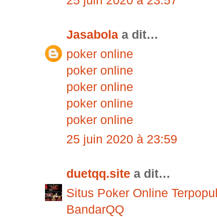
25 juin 2020 à 23:57
Jasabola
a dit…
poker online
poker online
poker online
poker online
poker online
25 juin 2020 à 23:59
duetqq.site
a dit…
Situs Poker Online Terpopu
BandarQQ