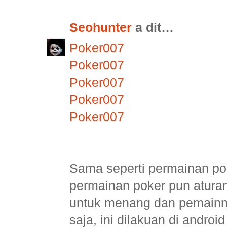
Seohunter
a dit…
Poker007
Poker007
Poker007
Poker007
Poker007
Sama seperti permainan po
permainan poker pun atura
untuk menang dan pemainny
saja, ini dilakuan di andro