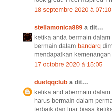
18 septembre 2020 à 07:10
stellamonica889
a dit…
ketika anda bermain dalam 
bermain dalam
bandarq
dim
mendapatkan kemenangan d
17 octobre 2020 à 15:05
duetqqclub
a dit…
ketika and abermain dalam 
harus bermain dalam perm
terbaik dan luar biasa ketik