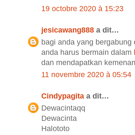
19 octobre 2020 à 15:23
jesicawang888
a dit…
bagi anda yang bergabung 
anda harus bermain dalam
dan mendapatkan kemenan
11 novembre 2020 à 05:54
Cindypagita
a dit…
Dewacintaqq
Dewacinta
Halototo