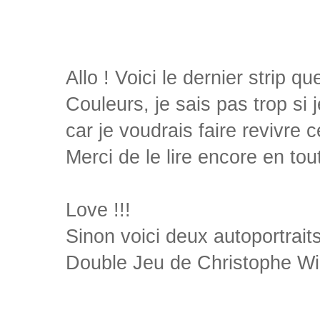
Allo ! Voici le dernier strip q
Couleurs, je sais pas trop si
car je voudrais faire revivre c
Merci de le lire encore en to
Love !!!
Sinon voici deux autoportrait
Double Jeu de Christophe Wil