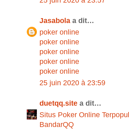
25 juin 2020 à 23:57
Jasabola
a dit…
poker online
poker online
poker online
poker online
poker online
25 juin 2020 à 23:59
duetqq.site
a dit…
Situs Poker Online Terpopu
BandarQQ