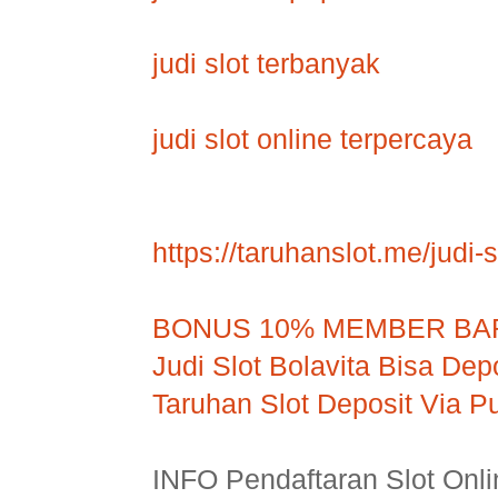
judi slot terbanyak
judi slot online terpercaya
https://taruhanslot.me/judi-
BONUS 10% MEMBER BAR
Judi Slot Bolavita Bisa De
Taruhan Slot Deposit Via P
INFO Pendaftaran Slot Onli