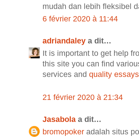
mudah dan lebih fleksibel 
6 février 2020 à 11:44
adriandaley
a dit…
It is important to get help 
this site you can find variou
services and
quality essays
21 février 2020 à 21:34
Jasabola
a dit…
bromopoker
adalah situs p