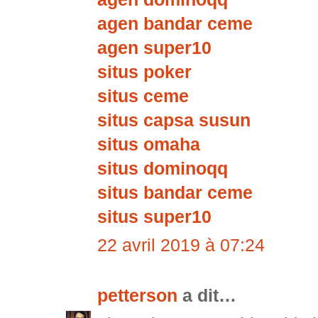
agen bandar ceme
agen super10
situs poker
situs ceme
situs capsa susun
situs omaha
situs dominoqq
situs bandar ceme
situs super10
22 avril 2019 à 07:24
petterson
a dit…