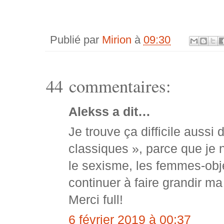
Publié par
Mirion
à
09:30
44 commentaires:
Alekss a dit…
Je trouve ça difficile aussi 
classiques », parce que je
le sexisme, les femmes-obje
continuer à faire grandir m
Merci full!
6 février 2019 à 00:37