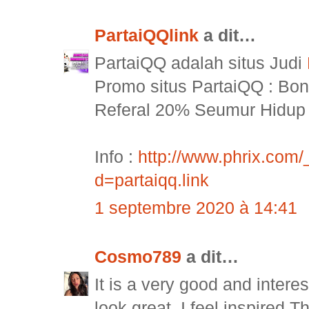
PartaiQQlink
a dit…
PartaiQQ adalah situs Judi
Promo situs PartaiQQ : Bo
Referal 20% Seumur Hidup 
Info :
http://www.phrix.com
d=partaiqq.link
1 septembre 2020 à 14:41
Cosmo789
a dit…
It is a very good and interes
look great. I feel inspired T