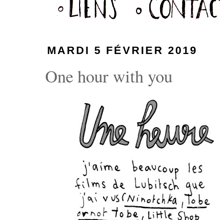
MARDI 5 FÉVRIER 2019
One hour with you