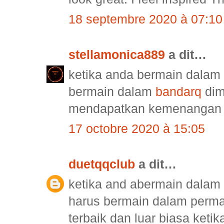
18 septembre 2020 à 07:10
stellamonica889
a dit…
ketika anda bermain dalam 
bermain dalam
bandarq
dim
mendapatkan kemenangan d
17 octobre 2020 à 15:05
duetqqclub
a dit…
ketika and abermain dalam 
harus bermain dalam perm
terbaik dan luar biasa ketik