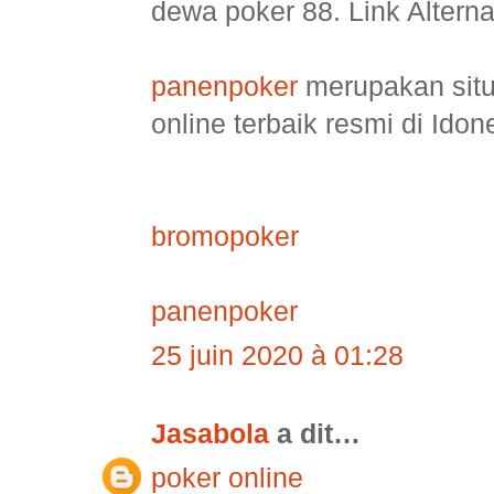
dewa poker 88. Link Alterna
panenpoker
merupakan situs
online terbaik resmi di Id
bromopoker
panenpoker
25 juin 2020 à 01:28
Jasabola
a dit…
poker online