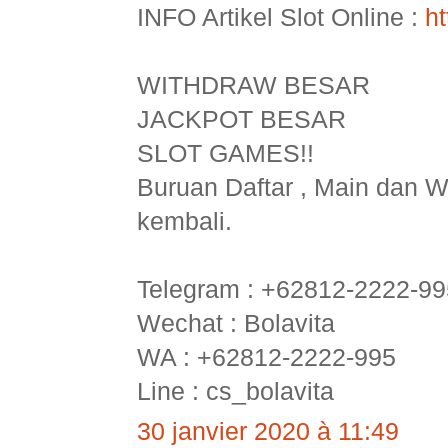
INFO Artikel Slot Online :
ht
WITHDRAW BESAR
JACKPOT BESAR
SLOT GAMES!!
Buruan Daftar , Main dan 
kembali.
Telegram : +62812-2222-99
Wechat : Bolavita
WA : +62812-2222-995
Line : cs_bolavita
30 janvier 2020 à 11:49