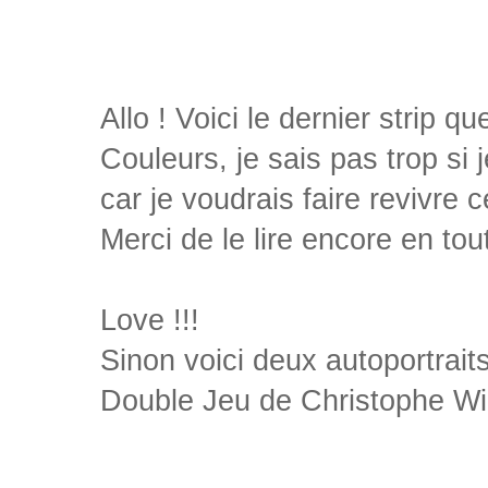
Allo ! Voici le dernier strip q
Couleurs, je sais pas trop si
car je voudrais faire revivre c
Merci de le lire encore en to
Love !!!
Sinon voici deux autoportrait
Double Jeu de Christophe Wil