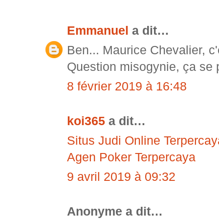
Emmanuel
a dit…
Ben... Maurice Chevalier, c
Question misogynie, ça se 
8 février 2019 à 16:48
koi365
a dit…
Situs Judi Online Terpercay
Agen Poker Terpercaya
9 avril 2019 à 09:32
Anonyme a dit…