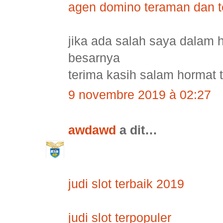
agen domino teraman dan t
jika ada salah saya dalam
besarnya
terima kasih salam hormat 
9 novembre 2019 à 02:27
awdawd
a dit…
judi slot terbaik 2019
judi slot terpopuler