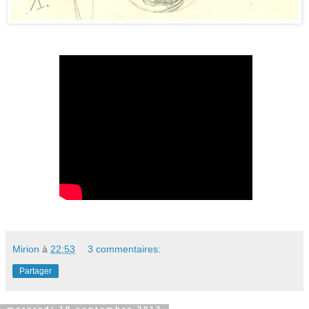
Mirion
à
22:53
3 commentaires:
Partager