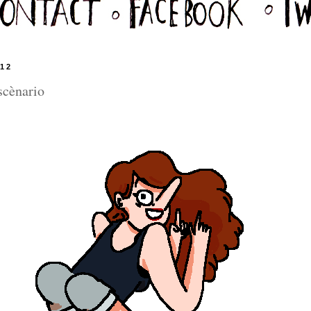
12
scènario