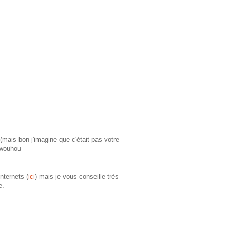
mais bon j'imagine que c'était pas votre
 wouhou
nternets (
ici
) mais je vous conseille très
re.