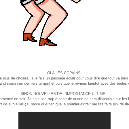
OLA LES COPAINS
lus de choses, là je fais un passage éclair pour vous dire que tout va bien (
rand souci ces derniers temps) et puis que je reviens bientôt avec des bédés
SINON NOUVELLES DE L'IMPORTANCE ULTIME :
mence ce soir. Je sais pas trop à partir de quand ce sera disponible sur les i
rt de surveiller ça, parce que rien que le premier extrait me fait faire pipi de ri