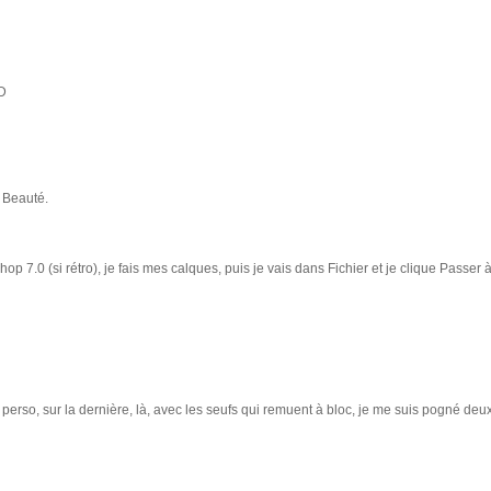
:D
 Beauté.
op 7.0 (si rétro), je fais mes calques, puis je vais dans Fichier et je clique Passe
oi perso, sur la dernière, là, avec les seufs qui remuent à bloc, je me suis pogné deux