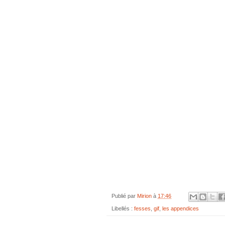
Publié par
Mirion
à
17:46
Libellés :
fesses
,
gif
,
les appendices