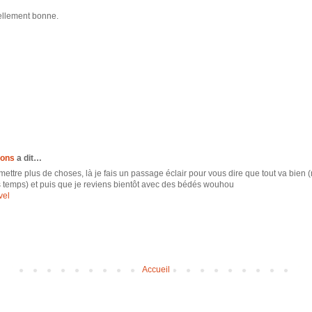
tellement bonne.
ions
a dit…
tre plus de choses, là je fais un passage éclair pour vous dire que tout va bien (
s temps) et puis que je reviens bientôt avec des bédés wouhou
vel
Accueil