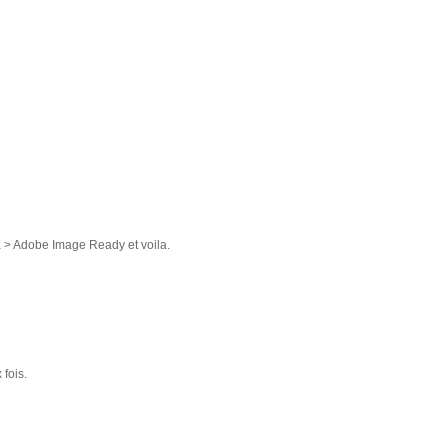
r à > Adobe Image Ready et voila.
 fois.