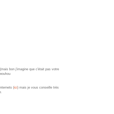
mais bon j'imagine que c'était pas votre
 wouhou
nternets (
ici
) mais je vous conseille très
re.