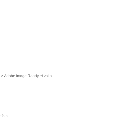
r à > Adobe Image Ready et voila.
 fois.