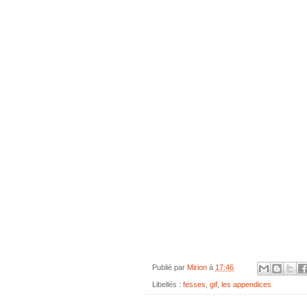
Publié par
Mirion
à
17:46
Libellés :
fesses
,
gif
,
les appendices