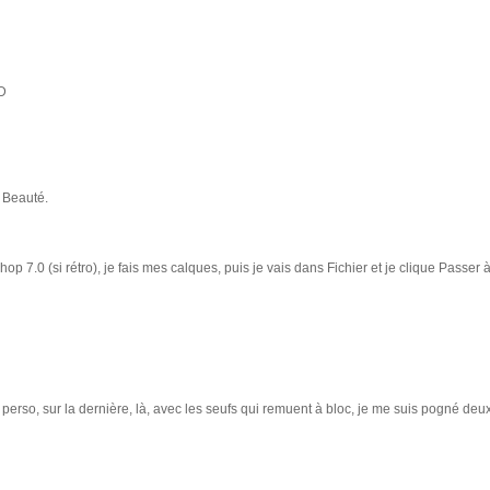
:D
 Beauté.
op 7.0 (si rétro), je fais mes calques, puis je vais dans Fichier et je clique Passe
oi perso, sur la dernière, là, avec les seufs qui remuent à bloc, je me suis pogné deux