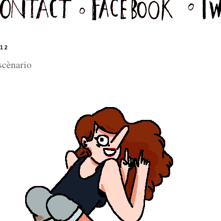
12
scènario