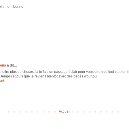
tellement bonne.
ions
a dit…
tre plus de choses, là je fais un passage éclair pour vous dire que tout va bien (
s temps) et puis que je reviens bientôt avec des bédés wouhou
vel
Accueil