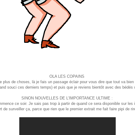
OLA LES COPAINS
lus de choses, là je fais un passage éclair pour vous dire que tout va bien (
rand souci ces derniers temps) et puis que je reviens bientôt avec des bédés
SINON NOUVELLES DE L'IMPORTANCE ULTIME :
mence ce soir. Je sais pas trop à partir de quand ce sera disponible sur les i
rt de surveiller ça, parce que rien que le premier extrait me fait faire pipi de ri