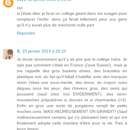
oui
si j'étais dieu je ferai un collège géant dans les nuages pour
remplacer l'enfer. alors ça ferait tellement peur aux gens
qu'il n'y aurait plus de méchants nulle part
Répondre
S.
23 janvier 2013 à 20:10
Je doute sincèrement qu'il y ait pire que le collège haha. Je
sais pas comment c'était en France (j'suis Suisse!), mais je
me rappelle des gros baskets etnies, des bracelets en
plastique noir, du fait qu'il fallait s'habiller avec des marques
sinon t'étais une sous-merde, des émos, du crayon noirs
dégueu sous les yeux, des cheveux gras, des seins qui
poussent (sauf chez moi EVIDEMMENT), des semi-
moustaches prépubères si douces et si charmantes (<3).
Enfin en gros une sorte de purgatoire rempli de petits
moches cons. MAIS HEUREUSEMENT ON GRANDIT! (Sauf
malheureusement certains qui s'y plaisaient bien et qui ont
finalement adopté cette manière d'être pour la vie. Paix à
leurs âmes)