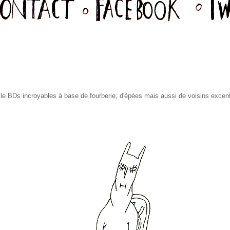
lle BDs incroyables à base de fourberie, d'épées mais aussi de voisins excent