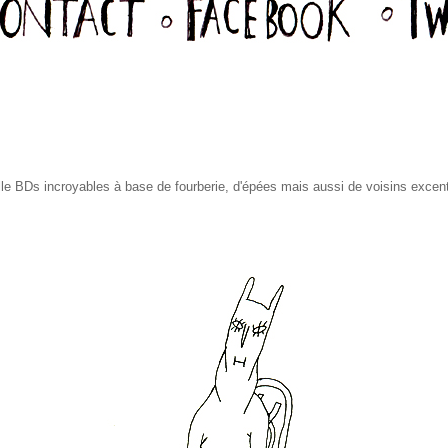
lle BDs incroyables à base de fourberie, d'épées mais aussi de voisins excent