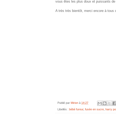
vous êtes les plus doux et puissants de
A très très bientôt, merci encore à tous
Publié par
Mirion
à
14:27
Libellés :
bébé fureur
,
fusée en sucre
,
harry po