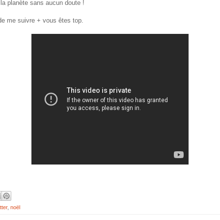
 la planète sans aucun doute !
 de me suivre + vous êtes top.
tter
,
noël