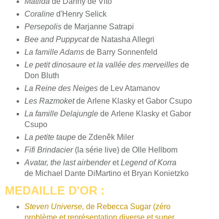
Matilda
de Danny de Vito
Coraline
d'Henry Selick
Persepolis
de Marjanne Satrapi
Bee and Puppycat
de Natasha Allegri
La famille Adams
de Barry Sonnenfeld
Le petit dinosaure et la vallée des merveilles
de
Don Bluth
La Reine des Neiges
de
Lev Atamanov
Les Razmoket
de
Arlene Klasky et Gabor Csupo
La famille Delajungle
de
Arlene Klasky et Gabor
Csupo
La petite taupe
de
Zdeněk Miler
Fifi Brindacier
(la série live) de Olle Hellbom
Avatar, the last airbender
et
Legend of Korra
de
Michael Dante DiMartino et Bryan Konietzko
MEDAILLE D'OR :
Steven Universe,
de Rebecca Sugar (zéro
problème et représentation diverse et super