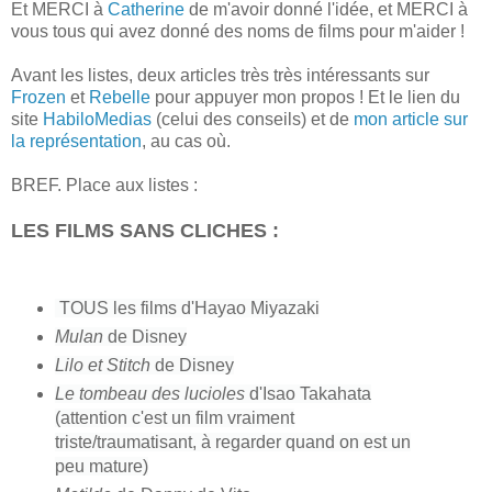
Et MERCI à
Catherine
de m'avoir donné l'idée, et MERCI à
vous tous qui avez donné des noms de films pour m'aider !
Avant les listes, deux articles très très intéressants sur
Frozen
et
Rebelle
pour appuyer mon propos ! Et le lien du
site
HabiloMedias
(celui des conseils) et de
mon article sur
la représentation
, au cas où.
BREF.
Place aux listes :
LES FILMS SANS CLICHES :
TOUS l
es films d'Hayao Miyazaki
Mulan
de Disney
Lilo et Stitch
de Disney
Le tombeau des lucioles
d'Isao Takahata
(attention c'est un film vraiment
triste/traumatisant, à regarder quand on est un
peu mature)