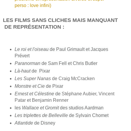
perso : love infini)
LES FILMS SANS CLICHES MAIS MANQUANT
DE REPRÉSENTATION :
Le roi et l'oiseau
de Paul Grimault et Jacques
Prévert
Paranorman
de Sam Fell et Chris Butler
Là-haut
de Pixar
Les Super Nanas
de Craig McCracken
Monstre et Cie
de Pixar
Ernest et Célestine
de
Stéphane Aubier, Vincent
Patar et Benjamin Renner
les
Wallace et Gromit
des studios Aardman
Les triplettes de Belleville
de Sylvain Chomet
Atlantide
de Disney