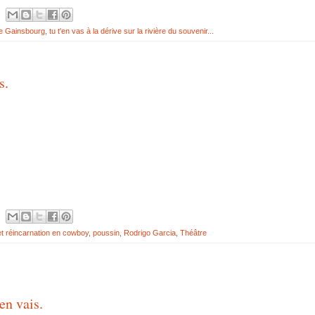
e Gainsbourg
,
tu t'en vas à la dérive sur la rivière du souvenir...
s.
et réincarnation en cowboy
,
poussin
,
Rodrigo Garcia
,
Théâtre
en vais.