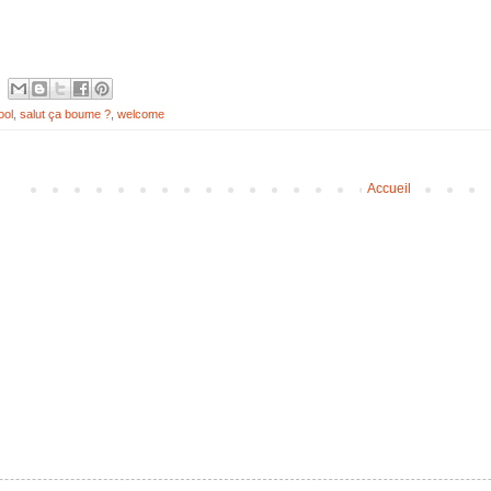
ool
,
salut ça boume ?
,
welcome
Accueil