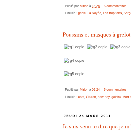
Publié par
Mirion
à
18:28
5 commentaires
Libellés :
génie
,
La Noyée
,
Les trop forts
,
Serg
Poussins et masques à grelot
Publié par
Mirion
à
03:24
5 commentaires
Libellés :
chat
,
Clairon
,
cow-boy
,
geisha
,
Mort 
JEUDI 24 MARS 2011
Je suis venu te dire que je m'