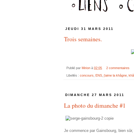
JEUDI 31 MARS 2011
Trois semaines.
Publié par
Mirion
à
02:05
2 commentaires
Libellés :
concours
,
ENS
,
j'aime la khâgne
,
khâ
DIMANCHE 27 MARS 2011
La photo du dimanche #1
Je commence par Gainsbourg, bien sûr, par