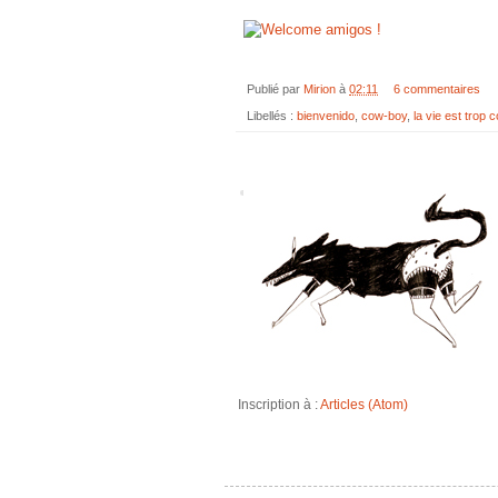
Publié par
Mirion
à
02:11
6 commentaires
Libellés :
bienvenido
,
cow-boy
,
la vie est trop c
Inscription à :
Articles (Atom)