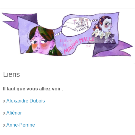
Liens
Il faut que vous alliez voir :
x
Alexandre Dubois
x
Aliénor
x
Anne-Perrine