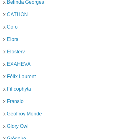
x
Belinda Georges
x
CATHON
x
Coro
x
Elora
x
Elosterv
x
EXAHEVA
x
Félix Laurent
x
Filicophyta
x
Fransio
x
Geoffroy Monde
x
Glory Owl
x
Grégoire