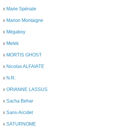
x
Marie Spénale
x
Marion Montaigne
x
Mëgaboy
x
Melek
x
MORTIS GHOST
x
Nicolas ALFAIATE
x
N.R.
x
ORIANNE LASSUS
x
Sacha Behar
x
Sans-Arcidet
x
SATURNOME