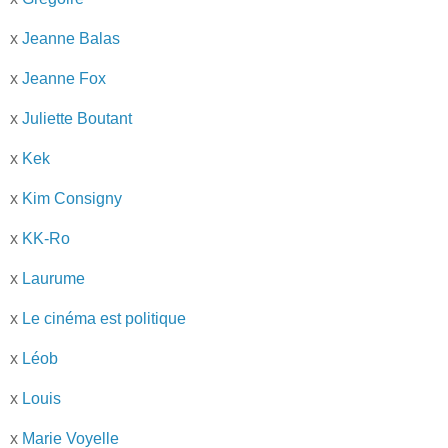
x
Jeanne Balas
x
Jeanne Fox
x
Juliette Boutant
x
Kek
x
Kim Consigny
x
KK-Ro
x
Laurume
x
Le cinéma est politique
x
Léob
x
Louis
x
Marie Voyelle