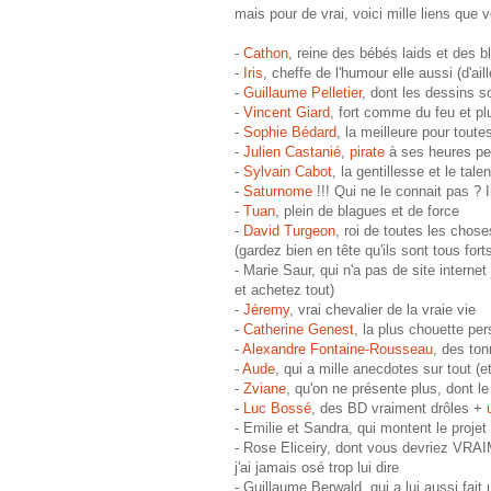
mais pour de vrai, voici mille liens que v
-
Cathon
, reine des bébés laids et des b
-
Iris
, cheffe de l'humour elle aussi (d'ai
-
Guillaume Pelletier
, dont les dessins s
-
Vincent Giard
, fort comme du feu et p
-
Sophie Bédard
, la meilleure pour tout
-
Julien Castanié
,
pirate
à ses heures pe
-
Sylvain Cabot
, la gentillesse et le talen
-
Saturnome
!!! Qui ne le connait pas ? I
-
Tuan
, plein de blagues et de force
-
David Turgeon
, roi de toutes les chos
(gardez bien en tête qu'ils sont tous fort
- Marie Saur, qui n'a pas de site interne
et achetez tout)
-
Jéremy
, vrai chevalier de la vraie vie
-
Catherine Genest
, la plus chouette per
-
Alexandre Fontaine-Rousseau
, des to
-
Aude
, qui a mille anecdotes sur tout (et
-
Zviane
, qu'on ne présente plus, dont le
-
Luc Bossé
, des BD vraiment drôles +
- Emilie et Sandra, qui montent le proje
- Rose Eliceiry, dont vous devriez VRAI
j'ai jamais osé trop lui dire
- Guillaume Berwald, qui a lui aussi fait