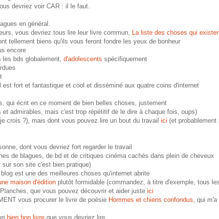
ous devriez voir CAR : il le faut.
lagues en général.
lleurs, vous devriez tous lire leur livre commun,
La liste des choses qui existe
ont tellement biens qu'ils vous feront fondre les yeux de bonheur
lus encore
es les bds globalement,
d'adolescents
spécifiquement
rdues
t
l est fort et fantastique et cool et disséminé aux quatre coins d'internet
es, qui écrit en ce moment de bien belles choses, justement
s et admirables, mais c'est trop répétitif de le dire à chaque fois, oups)
t je crois ?), mais dont vous pouvez lire un bout du travail
ici
(et probablement s
sonne, dont vous devriez fort regarder le travail
nnes de blagues, de bd et de critiques cinéma cachés dans plein de cheveux
 sur son site c'est bien pratique)
 blog est une des meilleures choses qu'internet abrite
une maison d'édition
plutôt formidable (commandez, à titre d'exemple, tous les
t Planches, que vous pouvez découvrir et aider juste
ici
MENT vous procurer le livre de poésie
Hommes et chiens confondus
, qui m'a
 un
bien bon livre
que vous devriez lire