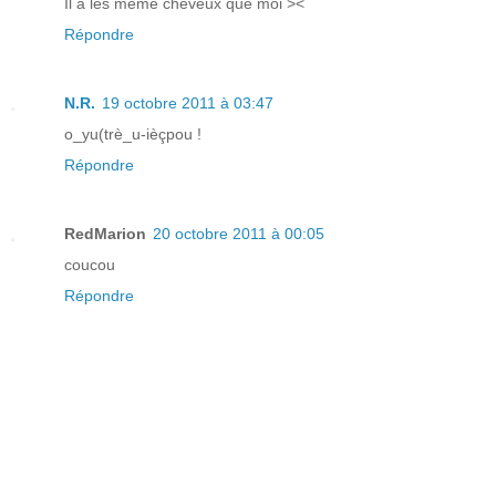
Il a les même cheveux que moi ><
Répondre
N.R.
19 octobre 2011 à 03:47
o_yu(trè_u-ièçpou !
Répondre
RedMarion
20 octobre 2011 à 00:05
coucou
Répondre