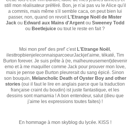
still mon réalisateur préféré. Bon, je n'ai pas vu le Alice qu'il
a commis, mais même s'il semble caca, on peut bien lui
passer, non, quand on revoit
L'Etrange Noël de Mister
Jack
ou
Edward aux Mains d'Argent
ou
Sweeney Todd
ou
Beetlejuice
ou tout le reste en fait ?
Moi mon pref' des pref' c'est
L'Etrange Noël
,
ilesttropbienjeleconnaisparcoeurJackjet'aime, tékaté, Tim
Burton forever. Je suis prête à (re, malheureusement)devenir
emo et à me maquiller comme Jack pour prouver mon love,
mais je pense que Burton pleurerait du sang épicé. Sinon
son bouquin,
Melancholic Death of Oyster Boy and other
stories
(oui il faut le lire en anglais parce que la traduction
française craint du boudin) ist juste fantastique, et les
dessins sont mamamia ! A bon entendeur, salut (dieu que
j'aime les expressions toutes faites) !
En hommage à mon skyblog du lycée. KISS !