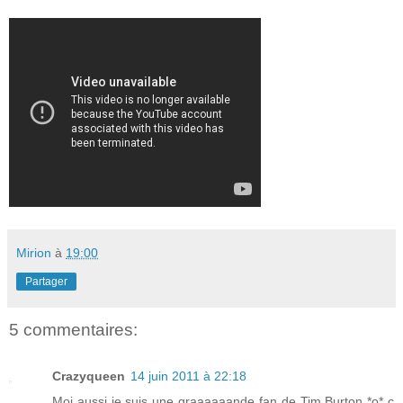
Mirion
à
19:00
Partager
5 commentaires:
Crazyqueen
14 juin 2011 à 22:18
Moi aussi je suis une graaaaaande fan de Tim Burton *o* c