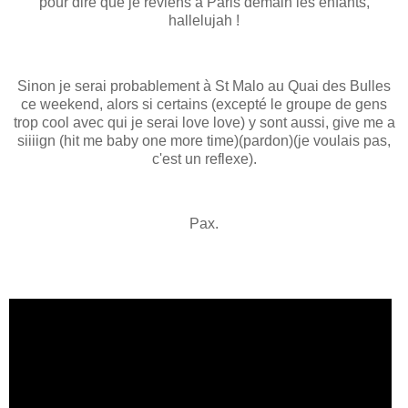
pour dire que je reviens à Paris demain les enfants,
hallelujah !
Sinon je serai probablement à St Malo au Quai des Bulles
ce weekend, alors si certains (excepté le groupe de gens
trop cool avec qui je serai love love) y sont aussi, give me a
siiiign (hit me baby one more time)(pardon)(je voulais pas,
c'est un reflexe).
Pax.