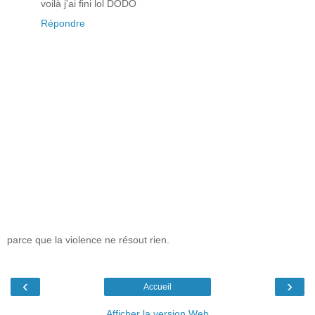
voilà j'ai fini lol DODO
Répondre
parce que la violence ne résout rien.
‹
›
Accueil
Afficher la version Web