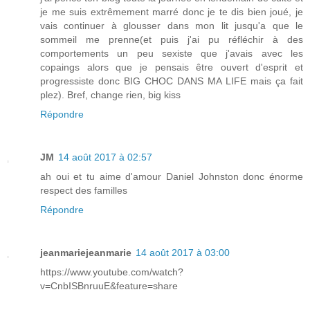
je me suis extrêmement marré donc je te dis bien joué, je
vais continuer à glousser dans mon lit jusqu'a que le
sommeil me prenne(et puis j'ai pu réfléchir à des
comportements un peu sexiste que j'avais avec les
copaings alors que je pensais être ouvert d'esprit et
progressiste donc BIG CHOC DANS MA LIFE mais ça fait
plez). Bref, change rien, big kiss
Répondre
JM
14 août 2017 à 02:57
ah oui et tu aime d'amour Daniel Johnston donc énorme
respect des familles
Répondre
jeanmariejeanmarie
14 août 2017 à 03:00
https://www.youtube.com/watch?
v=CnbISBnruuE&feature=share