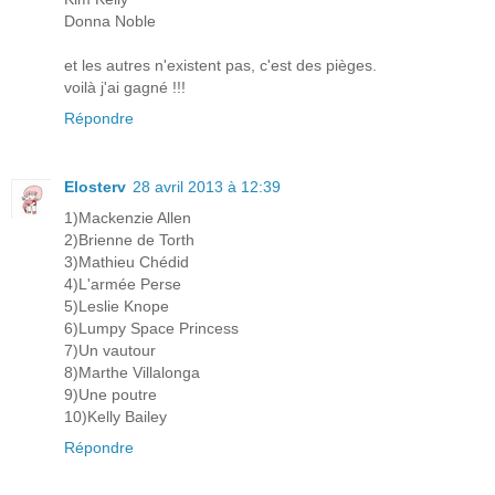
Donna Noble
et les autres n'existent pas, c'est des pièges.
voilà j'ai gagné !!!
Répondre
Elosterv
28 avril 2013 à 12:39
1)Mackenzie Allen
2)Brienne de Torth
3)Mathieu Chédid
4)L'armée Perse
5)Leslie Knope
6)Lumpy Space Princess
7)Un vautour
8)Marthe Villalonga
9)Une poutre
10)Kelly Bailey
Répondre