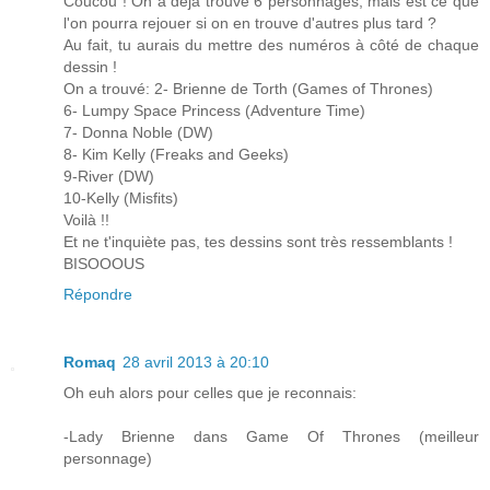
Coucou ! On a déjà trouvé 6 personnages, mais est ce que
l'on pourra rejouer si on en trouve d'autres plus tard ?
Au fait, tu aurais du mettre des numéros à côté de chaque
dessin !
On a trouvé: 2- Brienne de Torth (Games of Thrones)
6- Lumpy Space Princess (Adventure Time)
7- Donna Noble (DW)
8- Kim Kelly (Freaks and Geeks)
9-River (DW)
10-Kelly (Misfits)
Voilà !!
Et ne t'inquiète pas, tes dessins sont très ressemblants !
BISOOOUS
Répondre
Romaq
28 avril 2013 à 20:10
Oh euh alors pour celles que je reconnais:
-Lady Brienne dans Game Of Thrones (meilleur
personnage)