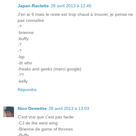
Japan-Raclette
28 avril 2013 à 12:45
J'en ai 6 mais le reste est trop chaud à trouver, je pense ne
pas connaître
-?
-brienne
-buffy
-?
-?
-lsp
-dr who
-freaks and geeks (merci google)
-??
-kelly
Répondre
Nico Demettre
28 avril 2013 à 13:03
C'est vrai que c'est pas facile:
-CJ de the west wing
-Brienne de game of thrones
-Buffy