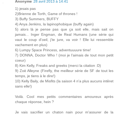
Anonyme
28 avril 2013 à 14:41
1) jesais pas
2)Brienne de Torth, Game of thrones !
3) Buffy Summers, BUFFY
4) Anya Jenkins, la lapinophobique (buffy again)
5) alors là je pense pas que ça soit elle, mais sait on
jamais... Inger Engman, de Real Humans (une série qui
vaut le coup d'oeil, j'te jure, va voir ! Elle lui ressemble
vachement en plus)
6) Lumpy Space Princess, adventuuuure time!
7) DONNA, Doctor Who ! (moi je l'aimais de tout mon petit
coeur)
8) Kim Kelly, Freaks and greeks (merci la citation :D)
9) Zoë Alleyne (Firefly, the meilleur série de SF de tout les
temps, je tiens à le dire!)
10) Kelly Baily, de Misfits (la saison 4 n'a plus aucuns intêret
sans elle!)
Voilà. Cool mes petits commentaires amoureux après
chaque réponse, hein ?
Je vais sacrifier un chaton nain pour m'assurer de la