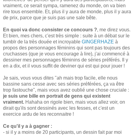
vraiment, ce serait sympa, ramenez du monde, on va bien
rire tous ensemble. Et, plus il y aura de monde, plus il y aura
de prix, parce que je suis pas une sale bête.
En quoi va donc consister ce concours ?
, me direz vous.
Et bien, mes chers, c'est très simple : suite à un débat sur le
tumblr de la très douée et incroyable
GINGERHAZE
à
propos des personnages féminins qui sont pas toujours des
cruchasses (que je vous encourage à lire), j'ai commencé à
dessiner mes personnages féminins de séries préférés. Il y
en a dix, et il vous suffit de deviner qui est qui pour jouer !
Je sais, vous vous dites "ah mais trop facile, elle nous
bassine sans cesse avec ses séries préférées, ça va être
trop fastouche", mais vous avez oublié une chose cruciale :
je suis une bille en portrait de gens qui existent
vraiment.
Hahaha on rigole bien, mais vous allez voir, on
dirait qu'ils sont dessinés avec les fesses, et c'est un
exercice ardu de les reconnaitre !
Ce qu'il y a à gagner :
- si il y a moins de 20 participants, un dessin fait par moi