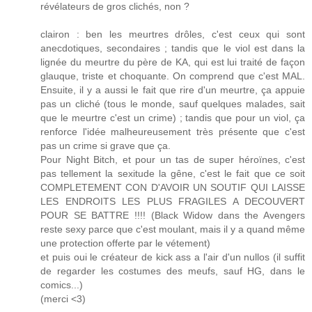
révélateurs de gros clichés, non ?
clairon : ben les meurtres drôles, c'est ceux qui sont
anecdotiques, secondaires ; tandis que le viol est dans la
lignée du meurtre du père de KA, qui est lui traité de façon
glauque, triste et choquante. On comprend que c'est MAL.
Ensuite, il y a aussi le fait que rire d'un meurtre, ça appuie
pas un cliché (tous le monde, sauf quelques malades, sait
que le meurtre c'est un crime) ; tandis que pour un viol, ça
renforce l'idée malheureusement très présente que c'est
pas un crime si grave que ça.
Pour Night Bitch, et pour un tas de super héroïnes, c'est
pas tellement la sexitude la gêne, c'est le fait que ce soit
COMPLETEMENT CON D'AVOIR UN SOUTIF QUI LAISSE
LES ENDROITS LES PLUS FRAGILES A DECOUVERT
POUR SE BATTRE !!!! (Black Widow dans the Avengers
reste sexy parce que c'est moulant, mais il y a quand même
une protection offerte par le vétement)
et puis oui le créateur de kick ass a l'air d'un nullos (il suffit
de regarder les costumes des meufs, sauf HG, dans le
comics...)
(merci <3)