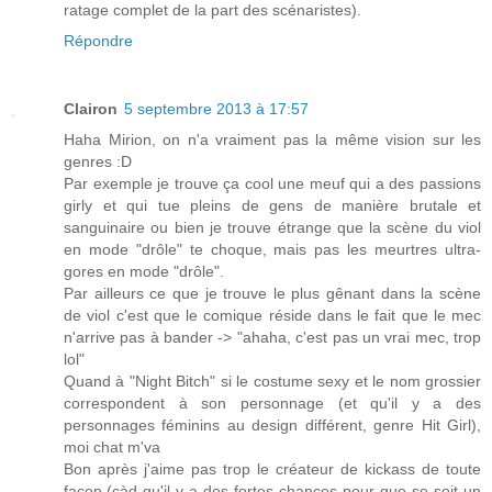
ratage complet de la part des scénaristes).
Répondre
Clairon
5 septembre 2013 à 17:57
Haha Mirion, on n'a vraiment pas la même vision sur les
genres :D
Par exemple je trouve ça cool une meuf qui a des passions
girly et qui tue pleins de gens de manière brutale et
sanguinaire ou bien je trouve étrange que la scène du viol
en mode "drôle" te choque, mais pas les meurtres ultra-
gores en mode "drôle".
Par ailleurs ce que je trouve le plus gênant dans la scène
de viol c'est que le comique réside dans le fait que le mec
n'arrive pas à bander -> "ahaha, c'est pas un vrai mec, trop
lol"
Quand à "Night Bitch" si le costume sexy et le nom grossier
correspondent à son personnage (et qu'il y a des
personnages féminins au design différent, genre Hit Girl),
moi chat m'va
Bon après j'aime pas trop le créateur de kickass de toute
façon.(càd qu'il y a des fortes chances pour que se soit un