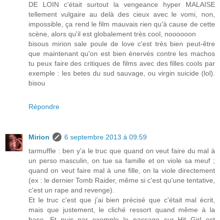
DE LOIN c'était surtout la vengeance hyper MALAISE
tellement vulgaire au delà des cieux avec le vomi, non,
impossible, ça rend le film mauvais rien qu'à cause de cette
scène, alors qu'il est globalement très cool, noooooon
bisous mirion sale poule de love c'est très bien peut-être
que maintenant qu'on est bien énervés contre les machos
tu peux faire des critiques de films avec des filles cools par
exemple : les betes du sud sauvage, ou virgin suicide (lol).
bisou
Répondre
Mirion
6 septembre 2013 à 09:59
tarmuffle : ben y'a le truc que quand on veut faire du mal à
un perso masculin, on tue sa famille et on viole sa meuf ;
quand on veut faire mal à une fille, on la viole directement
(ex : le dernier Tomb Raider, même si c'est qu'une tentative,
c'est un rape and revenge).
Et le truc c'est que j'ai bien précisé que c'était mal écrit,
mais que justement, le cliché ressort quand même à la
base. Et puis par exemple le passage sur Hit Girl est