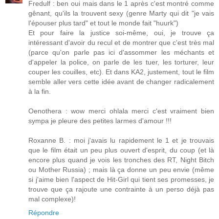
Fredulf : ben oui mais dans le 1 après c'est montré comme
gênant, qu'ils la trouvent sexy (genre Marty qui dit "je vais
l'épouser plus tard" et tout le monde fait "huurk")
Et pour faire la justice soi-même, oui, je trouve ça
intéressant d'avoir du recul et de montrer que c'est très mal
(parce qu'on parle pas ici d'assommer les méchants et
d'appeler la police, on parle de les tuer, les torturer, leur
couper les couilles, etc). Et dans KA2, justement, tout le film
semble aller vers cette idée avant de changer radicalement
à la fin.
Oenothera : wow merci ohlala merci c'est vraiment bien
sympa je pleure des petites larmes d'amour !!!
Roxanne B. : moi j'avais lu rapidement le 1 et je trouvais
que le film était un peu plus ouvert d'esprit, du coup (et là
encore plus quand je vois les tronches des RT, Night Bitch
ou Mother Russia) ; mais là ça donne un peu envie (même
si j'aime bien l'aspect de Hit-Girl qui tient ses promesses, je
trouve que ça rajoute une contrainte à un perso déjà pas
mal complexe)!
Répondre