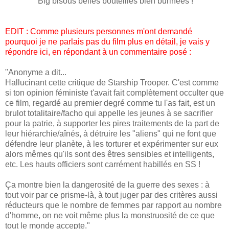
Big bisous belles bouteilles bien burinées !
EDIT : Comme plusieurs personnes m'ont demandé
pourquoi je ne parlais pas du film plus en détail, je vais y
répondre ici, en répondant à un commentaire posé :
"Anonyme
a dit...
Hallucinant cette critique de Starship Trooper. C'est comme
si ton opinion féministe t'avait fait complètement occulter que
ce film, regardé au premier degré comme tu l'as fait, est un
brulot totalitaire/facho qui appelle les jeunes à se sacrifier
pour la patrie, à supporter les pires traitements de la part de
leur hiérarchie/aînés, à détruire les "aliens" qui ne font que
défendre leur planète, à les torturer et expérimenter sur eux
alors mêmes qu'ils sont des êtres sensibles et intelligents,
etc. Les hauts officiers sont carrément habillés en SS !
Ça montre bien la dangerosité de la guerre des sexes : à
tout voir par ce prisme-là, à tout juger par des critères aussi
réducteurs que le nombre de femmes par rapport au nombre
d'homme, on ne voit même plus la monstruosité de ce que
tout le monde accepte."