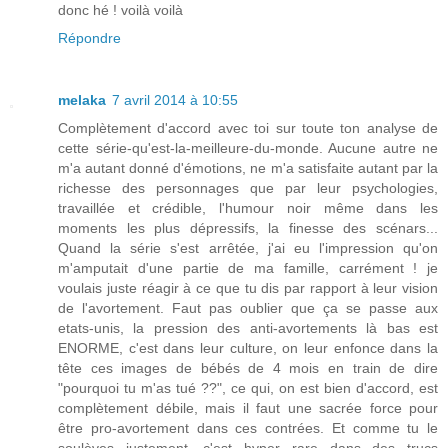
donc hé ! voilà voilà
Répondre
melaka
7 avril 2014 à 10:55
Complètement d'accord avec toi sur toute ton analyse de
cette série-qu'est-la-meilleure-du-monde. Aucune autre ne
m'a autant donné d'émotions, ne m'a satisfaite autant par la
richesse des personnages que par leur psychologies,
travaillée et crédible, l'humour noir même dans les
moments les plus dépressifs, la finesse des scénars...
Quand la série s'est arrêtée, j'ai eu l'impression qu'on
m'amputait d'une partie de ma famille, carrément ! je
voulais juste réagir à ce que tu dis par rapport à leur vision
de l'avortement. Faut pas oublier que ça se passe aux
etats-unis, la pression des anti-avortements là bas est
ENORME, c'est dans leur culture, on leur enfonce dans la
tête ces images de bébés de 4 mois en train de dire
"pourquoi tu m'as tué ??", ce qui, on est bien d'accord, est
complètement débile, mais il faut une sacrée force pour
être pro-avortement dans ces contrées. Et comme tu le
soulèves justement, c'est hyper rare dans des trucs