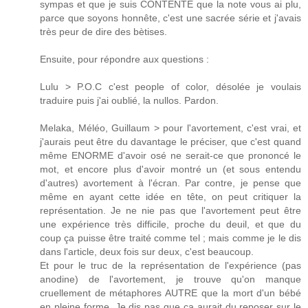
sympas et que je suis CONTENTE que la note vous ai plu,
parce que soyons honnête, c'est une sacrée série et j'avais
très peur de dire des bètises.
Ensuite, pour répondre aux questions :
Lulu > P.O.C c'est people of color, désolée je voulais
traduire puis j'ai oublié, la nullos. Pardon.
Melaka, Méléo, Guillaum > pour l'avortement, c'est vrai, et
j'aurais peut être du davantage le préciser, que c'est quand
même ENORME d'avoir osé ne serait-ce que prononcé le
mot, et encore plus d'avoir montré un (et sous entendu
d'autres) avortement à l'écran. Par contre, je pense que
même en ayant cette idée en tête, on peut critiquer la
représentation. Je ne nie pas que l'avortement peut être
une expérience très difficile, proche du deuil, et que du
coup ça puisse être traité comme tel ; mais comme je le dis
dans l'article, deux fois sur deux, c'est beaucoup.
Et pour le truc de la représentation de l'expérience (pas
anodine) de l'avortement, je trouve qu'on manque
cruellement de métaphores AUTRE que la mort d'un bébé
en pleine forme. Je dis pas que ça aurait du reposer sur le