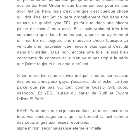
dos de Six Feet Under et que blâme sur eux pour ne pas
avoir fait ça, hein, mais c'est vrai que c'est quelque chose
qui doit être fait (et ce sera probablement fait dans une
oeuvre de qualité type SFU plutôt que dans une sitcom
pleine de caca à mon avis). Et je suis vraiment très très
convaincue que dans tous les cas, appeler un avortement
un meurtre est toujours une mauvaise chose (puisque ça
véhicule une mauvaise idée, encore plus quand c'est dit
dans un média). Mais bon, encore une fois, je suis bien
consciente du contexte et je n'en veux pas trop à la série
que j'aime toujours d'un amour brûlant.
Sinon merci bien pour m'avoir indiqué d'autres séries avec
des perso principaux gays, j'essaierai de checker ça (oui
parce que j'ai pas vu, tout comme Gossip Girl, oups,
désoooo). Et YES, j'aurais du parler de Ruth et Dwight
l'idiote !!! Snife
BREF. Pardonnez moi si je suis confuse, et merci encore de
tous vos encouragements qui me bercent la nuit comme
des petits anges aux fesses rebondies.
signé mirion "reconnaissance éternelle" malle