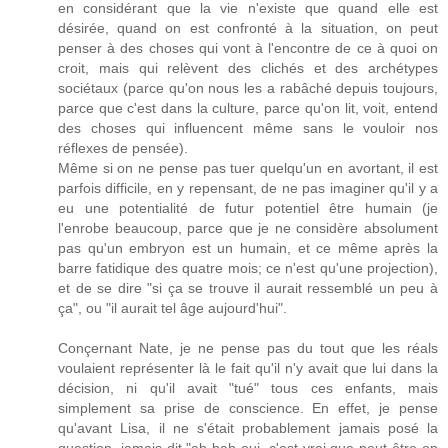
en considérant que la vie n'existe que quand elle est
désirée, quand on est confronté à la situation, on peut
penser à des choses qui vont à l'encontre de ce à quoi on
croit, mais qui relèvent des clichés et des archétypes
sociétaux (parce qu'on nous les a rabâché depuis toujours,
parce que c'est dans la culture, parce qu'on lit, voit, entend
des choses qui influencent même sans le vouloir nos
réflexes de pensée).
Même si on ne pense pas tuer quelqu'un en avortant, il est
parfois difficile, en y repensant, de ne pas imaginer qu'il y a
eu une potentialité de futur potentiel être humain (je
l'enrobe beaucoup, parce que je ne considère absolument
pas qu'un embryon est un humain, et ce même après la
barre fatidique des quatre mois; ce n'est qu'une projection),
et de se dire "si ça se trouve il aurait ressemblé un peu à
ça", ou "il aurait tel âge aujourd'hui".
Conçernant Nate, je ne pense pas du tout que les réals
voulaient représenter là le fait qu'il n'y avait que lui dans la
décision, ni qu'il avait "tué" tous ces enfants, mais
simplement sa prise de conscience. En effet, je pense
qu'avant Lisa, il ne s'était probablement jamais posé la
question, jamais dit "ah bah oui, c'est vrai que peut-être on