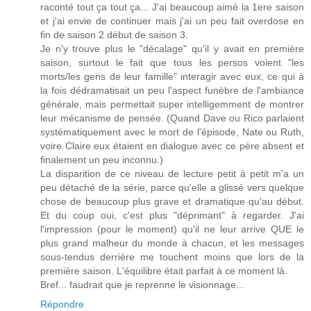
raconté tout ça tout ça... J'ai beaucoup aimé la 1ere saison
et j'ai envie de continuer mais j'ai un peu fait overdose en
fin de saison 2 début de saison 3.
Je n'y trouve plus le "décalage" qu'il y avait en première
saison, surtout le fait que tous les persos voient "les
morts/les gens de leur famille" interagir avec eux, ce qui à
la fois dédramatisait un peu l'aspect funèbre de l'ambiance
générale, mais permettait super intelligemment de montrer
leur mécanisme de pensée. (Quand Dave ou Rico parlaient
systématiquement avec le mort de l'épisode, Nate ou Ruth,
voire Claire eux étaient en dialogue avec ce père absent et
finalement un peu inconnu.)
La disparition de ce niveau de lecture petit à petit m'a un
peu détaché de la série, parce qu'elle a glissé vers quelque
chose de beaucoup plus grave et dramatique qu'au début.
Et du coup oui, c'est plus "déprimant" à regarder. J'ai
l'impression (pour le moment) qu'il ne leur arrive QUE le
plus grand malheur du monde à chacun, et les messages
sous-tendus derrière me touchent moins que lors de la
première saison. L'équilibre était parfait à ce moment là.
Bref... faudrait que je reprenne le visionnage...
Répondre