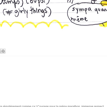
 lire régulièrement comme ça ! Courage pour la prépa marathon, immense respect.