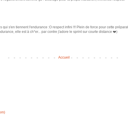
 qui s'en tiennent l'endurance :O respect infini !!! Plein de force pour cette prépar
rance, elle est à ch*er... par contre j'adore le sprint sur courte distance ❤️)
Accueil
tom)