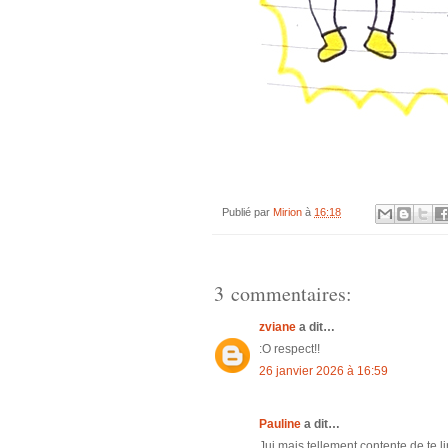
Publié par
Mirion
à
16:18
3 commentaires:
zviane
a dit…
:O respect!!
26 janvier 2026 à 16:59
Pauline
a dit…
Jui mais tellement contente de te