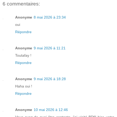
6 commentaires:
Anonyme
8 mai 2026 à 23:34
oui
Répondre
Anonyme
9 mai 2026 à 11:21
Toutafay !
Répondre
Anonyme
9 mai 2026 à 18:28
Haha oui !
Répondre
Anonyme
10 mai 2026 à 12:46