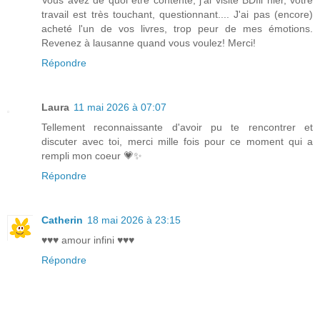
Vous avez de quoi être contente, j'ai visité BDfil hier, votre
travail est très touchant, questionnant.... J'ai pas (encore)
acheté l'un de vos livres, trop peur de mes émotions.
Revenez à lausanne quand vous voulez! Merci!
Répondre
Laura
11 mai 2026 à 07:07
Tellement reconnaissante d'avoir pu te rencontrer et
discuter avec toi, merci mille fois pour ce moment qui a
rempli mon coeur 💗✨️
Répondre
Catherin
18 mai 2026 à 23:15
♥♥♥ amour infini ♥♥♥
Répondre