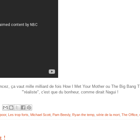
ncez, ça vaut mille milliard de fois How I Met Your Mother ou The Big Bang Th
'"réaliste", c'est que du bonheur, comme dirait Nagui !
poor
,
Les trop forts
,
Michael Scott
,
Pam Beesly
,
Ryan the temp
,
série de la mort
,
The Office
,
t !