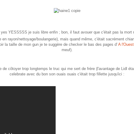
yes YESSSSS je suis libre enfin ; bon, il faut avouer que c'était pas la mort no
e en rayon/nettoyage/boulangerie), mais quand même, c'était sacrément chia
 voir la taille de mon gun je te suggère de checker le bas des pages d'
A l'Ouest
meuf).
de côtoyer trop longtemps le truc qui me sert de frère (l'avantage de Lidl ét
celebrate avec du bon son ouais ouais c'était trop fillette jusqu'ici :