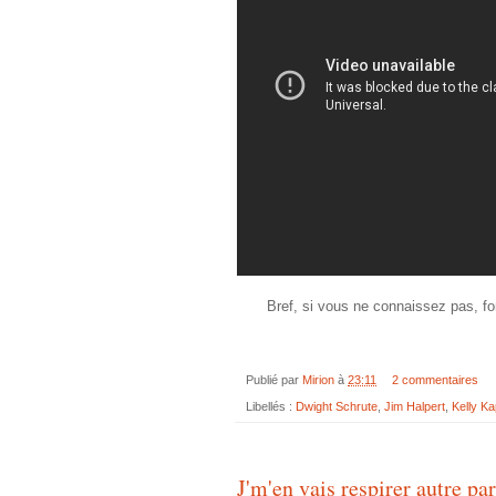
Bref, si vous ne connaissez pas, fo
Publié par
Mirion
à
23:11
2 commentaires
Libellés :
Dwight Schrute
,
Jim Halpert
,
Kelly Ka
J'm'en vais respirer autre par