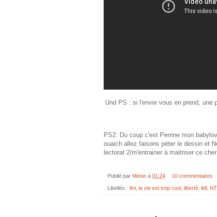
Und PS : si l'envie vous en prend, une pe
PS2: Du coup c'est Perrine mon babylove
ouaich allez faisons péter le dessin et 
lectorat 2/m'entrainer à maitriser ce c
Publié par
Mirion
à
01:24
10 commentaires
Libellés :
fini
,
la vie est trop cool
,
liberté
,
lidl
,
N