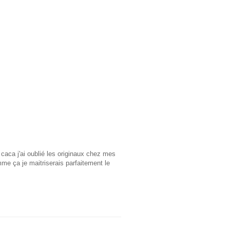
 caca j'ai oublié les originaux chez mes
mme ça je maitriserais parfaitement le