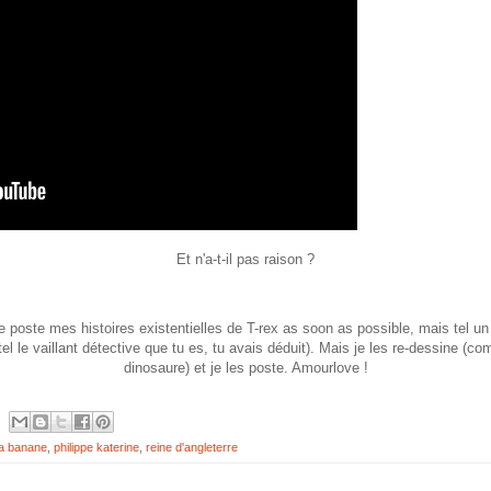
Et n'a-t-il pas raison ?
 poste mes histoires existentielles de T-rex as soon as possible, mais tel un
el le vaillant détective que tu es, tu avais déduit). Mais je les re-dessine (co
dinosaure) et je les poste. Amourlove !
a banane
,
philippe katerine
,
reine d'angleterre