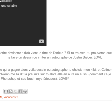
tite devinette : d'où vient le titre de l'article ? Si tu trouves, tu prouveras qu
te faire un dessin ou imiter un autographe de Justin Bieber. LOVE !
 qui a gagné alors voila dessin ou autographe tu choisis mon kiki, et Celin
Nolwenn me l'a dit la preum's sur fb alors elle en aura un aussi (comment ça j
her Photoshop et ses brush mystérieuses). LOVE² !
TM
,
vacances ?