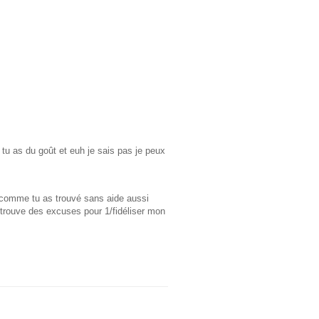
e tu as du goût et euh je sais pas je peux
e comme tu as trouvé sans aide aussi
e trouve des excuses pour 1/fidéliser mon