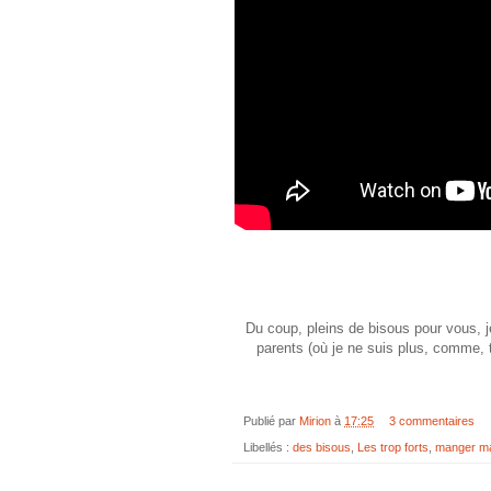
Du coup, pleins de bisous pour vous, je
parents (où je ne suis plus, comme, t
Publié par
Mirion
à
17:25
3 commentaires
Libellés :
des bisous
,
Les trop forts
,
manger m