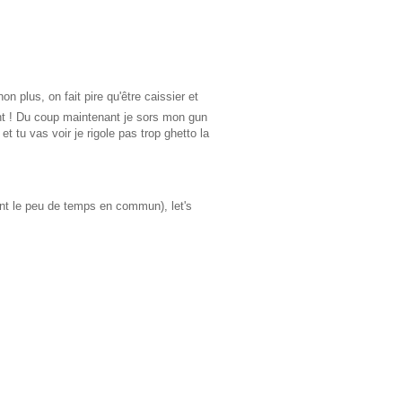
n plus, on fait pire qu'être caissier et
nt ! Du coup maintenant je sors mon gun
et tu vas voir je rigole pas trop ghetto la
ant le peu de temps en commun), let's