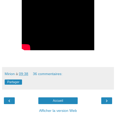
Mirion
à
09:38
36 commentaires:
Partager
‹
›
Accueil
Afficher la version Web