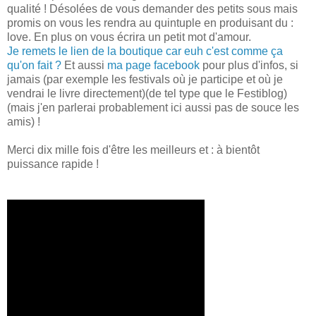
qualité ! Désolées de vous demander des petits sous mais
promis on vous les rendra au quintuple en produisant du :
love. En plus on vous écrira un petit mot d'amour.
Je remets le lien de la boutique car euh c'est comme ça
qu'on fait ?
Et aussi
ma page facebook
pour plus d'infos, si
jamais (par exemple les festivals où je participe et où je
vendrai le livre directement)(de tel type que le Festiblog)
(mais j'en parlerai probablement ici aussi pas de souce les
amis) !
Merci dix mille fois d'être les meilleurs et : à bientôt
puissance rapide !