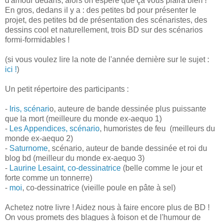
d'amour dedans, alors on espère que ça vous plaira bien !
En gros, dedans il y a : des petites bd pour présenter le
projet, des petites bd de présentation des scénaristes, des
dessins cool et naturellement, trois BD sur des scénarios
formi-formidables !
(si vous voulez lire la note de l'année dernière sur le sujet :
ici !
)
Un petit répertoire des participants :
-
Iris, scénari
o, auteure de bande dessinée plus puissante
que la mort (meilleure du monde ex-aequo 1)
-
Les Appendices, scénario
, humoristes de feu (meilleurs du
monde ex-aequo 2)
-
Saturnome
, scénario, auteur de bande dessinée et roi du
blog bd (meilleur du monde ex-aequo 3)
-
Laurine Lesaint, co-dessinatrice
(belle comme le jour et
forte comme un tonnerre)
-
moi
, co-dessinatrice (vieille poule en pâte à sel)
Achetez notre livre ! Aidez nous à faire encore plus de BD !
On vous promets des blagues à foison et de l'humour de