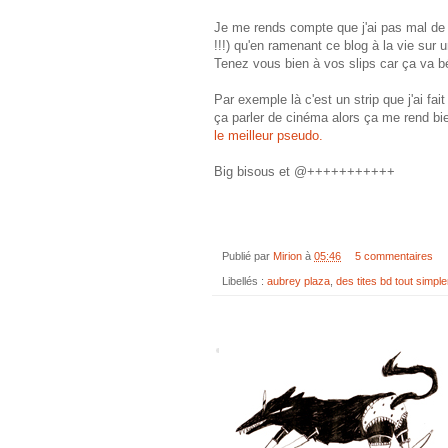
Je me rends compte que j'ai pas mal de s
!!!) qu'en ramenant ce blog à la vie sur 
Tenez vous bien à vos slips car ça va béd
Par exemple là c'est un strip que j'ai fa
ça parler de cinéma alors ça me rend bien 
le meilleur pseudo.
Big bisous et @+++++++++++
Publié par
Mirion
à
05:46
5 commentaires
Libellés :
aubrey plaza
,
des tites bd tout simpl