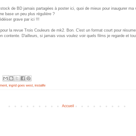
tock de BD jamais partagées à poster ici, quoi de mieux pour inaugurer ma vie
une base un peu plus régulière ?
éiser grave par ici !!!
it pour la revue Trois Couleurs de mk2. Bon. C'est un format court pour résume
contente. D'ailleurs, si jamais vous voulez voir quels films je regarde et tout l
ement
,
ingrid goes west
,
instalife
Accueil