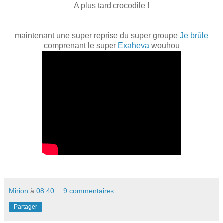
A plus tard crocodile !
maintenant une super reprise du super groupe
Je brûle
comprenant le super
Exaheva
wouhou
Mirion
à
08:40
9 commentaires:
Partager