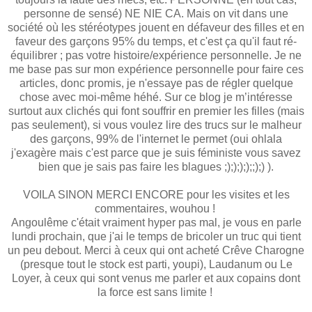
personne de sensé) NE NIE CA. Mais on vit dans une
société où les stéréotypes jouent en défaveur des filles et en
faveur des garçons 95% du temps, et c'est ça qu'il faut ré-
équilibrer ; pas votre histoire/expérience personnelle. Je ne
me base pas sur mon expérience personnelle pour faire ces
articles, donc promis, je n'essaye pas de régler quelque
chose avec moi-même héhé. Sur ce blog je m’intéresse
surtout aux clichés qui font souffrir en premier les filles (mais
pas seulement), si vous voulez lire des trucs sur le malheur
des garçons, 99% de l'internet le permet (oui ohlala
j'exagère mais c'est parce que je suis féministe vous savez
bien que je sais pas faire les blagues ;););););;);) ).
VOILA SINON MERCI ENCORE pour les visites et les
commentaires, wouhou !
Angoulême c'était vraiment hyper pas mal, je vous en parle
lundi prochain, que j'ai le temps de bricoler un truc qui tient
un peu debout. Merci à ceux qui ont acheté Crêve Charogne
(presque tout le stock est parti, youpi), Laudanum ou Le
Loyer, à ceux qui sont venus me parler et aux copains dont
la force est sans limite !