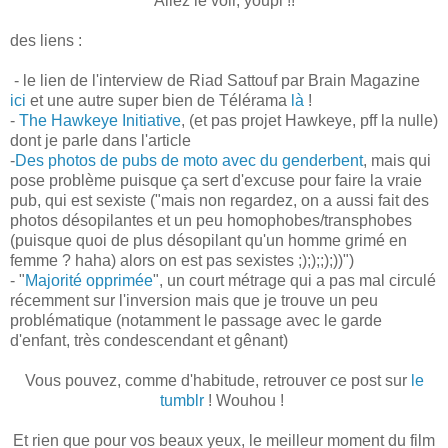
Allez le voir, youpi !!
des liens :
- le lien de l'interview de Riad Sattouf par Brain Magazine
ici
et une autre super bien de Télérama
là
!
-
The Hawkeye Initiative
, (et pas projet Hawkeye, pff la nulle)
dont je parle dans l'article
-
Des photos de pubs de moto avec du genderbent
, mais qui
pose problème puisque ça sert d'excuse pour faire la vraie
pub, qui est sexiste ("mais non regardez, on a aussi fait des
photos désopilantes et un peu homophobes/transphobes
(puisque quoi de plus désopilant qu'un homme grimé en
femme ? haha) alors on est pas sexistes ;););;);))")
- "
Majorité opprimée
", un court métrage qui a pas mal circulé
récemment sur l'inversion mais que je trouve un peu
problématique (notamment le passage avec le garde
d'enfant, très condescendant et gênant)
Vous pouvez, comme d'habitude, retrouver ce post sur
le
tumblr
! Wouhou !
Et rien que pour vos beaux yeux, le meilleur moment du film