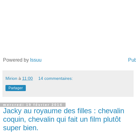
Powered by
Issuu
Pub
Mirion
à
11:00
14 commentaires:
Partager
mercredi 19 février 2014
Jacky au royaume des filles : chevalin
coquin, chevalin qui fait un film plutôt
super bien.