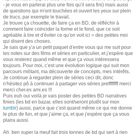
- je vous en parlerai plus une fois qu'il sera fini) mais aussi
de questions qui m'ont touchées et ouvert les yeux sur plein
de trucs, par exemple le travail.
Je trouve ça chouette, de faire ça en BD, de réfléchir à
comment faire coïncider la forme et le fond, que ce soit
agréable à lire et d'éviter ce qu'on voit ici = des petites moi
qui disent des choses.
Je sais que y'a un petit paquet d'entre vous qui me suit pour
les notes sur des films et séries en particulier, et j'espère que
vous resterez quand même et que ça vous intéressera
toujours. Pour moi, c'est une évolution logique qui suit mon
parcours militant, ma découverte de concepts, mes intérêts.
Je continue à regarder plein de séries ceci dit, donc
n'hésitez pô à continuer à partager vos séries preffffffff merci
merci cher.es ami.es !!!
Puis euh oui voilà je vais poster des petites BD narratives
finies (les bd en bazar, elles sont/seront plutôt sur mon
tumblr
) aussi, parce que c'est quand même ce qui me donne
le plus de fun, et que j'aime ça, et que j'espère que ça vous
plaira aussi.
Ah ben super la meuf fait trois tonnes de bd qui sert à rien