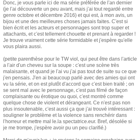
Donc, je vous parle ici de ma série préférée de l'an dernier
(je l'ai découverte un peu avant, mais j'ai tout regardé entre
genre octobre et décembre 2016) et qui est, à mon avis, un
bijou et une des meilleures choses jamais faites. C'est si
bien écrit et les acteurs et personnages sont trop super et
attachants, et c'est tellement chouette et prenant à regarder !
Je trouve vraiment cette série formidable et j'espère qu'elle
vous plaira aussi.
(petite parenthèse pour le TW viol, qui peut être dans l'article
a l'air d'un cheveu sur la soupe : c'est une scène très
malaisante, et quand je l'ai vu j'ai pas tout de suite su ce que
j'en pensais. J'en ai beaucoup parlé avec des amies qui ont
vu la série, et on est plutôt d'accord que c'est bien traité ; on
se sent mal avec le personnage, c'est pas filmé de façon
complaisante ou érotique ou quoi, c'est montré comme
quelque chose de violent et dérangeant. Ce n'est pas non
plus insoutenable, c'est aussi ça que j'ai trouvé intéressant :
souligner le problème et la violence sans renchérir dans
l'horreur et mettre mal le.la spectatrice.eur. Bref, désolée si
je me trompe, j'espère avoir pu un peu clarifié.)