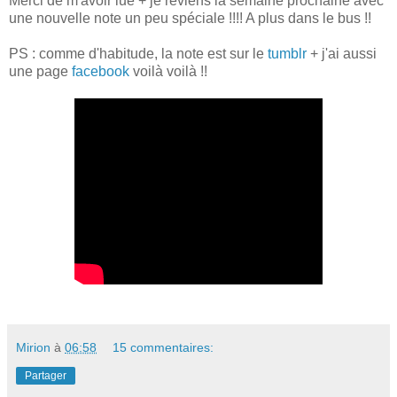
Merci de m'avoir lue + je reviens la semaine prochaine avec
une nouvelle note un peu spéciale !!!! A plus dans le bus !!
PS : comme d'habitude, la note est sur le
tumblr
+ j'ai aussi
une page
facebook
voilà voilà !!
Mirion
à
06:58
15 commentaires:
Partager