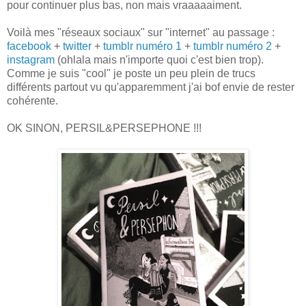
pour continuer plus bas, non mais vraaaaaiment.
Voilà mes "réseaux sociaux" sur "internet" au passage :
facebook
+
twitter
+
tumblr numéro 1
+
tumblr numéro 2
+
instagram
(ohlala mais n'importe quoi c'est bien trop).
Comme je suis "cool" je poste un peu plein de trucs
différents partout vu qu'apparemment j'ai bof envie de rester
cohérente.
OK SINON, PERSIL&PERSEPHONE !!!