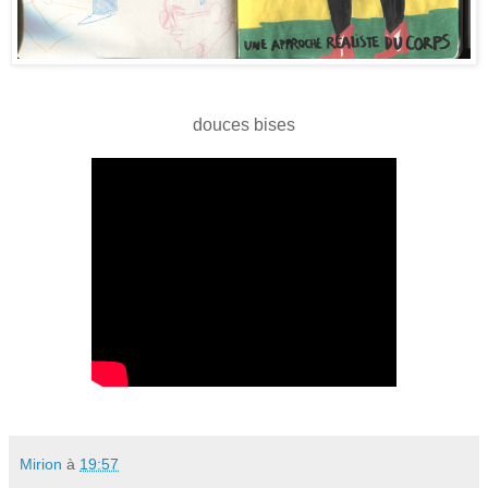
douces bises
Mirion
à
19:57