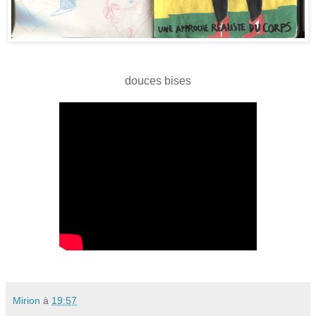
douces bises
Mirion
à
19:57