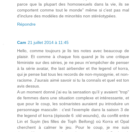
parce que la plupart des homosexuels dans la vie, ils se
comportent comme tout le monde" même si c'est pas mal
d'inclure des modèles de minorités non stéréotypées.
Répondre
Cam
21 juillet 2014 à 11:45
Hello, comme toujours je lis tes notes avec beaucoup de
plaisir. Et comme à chaque fois quand je lis une critique
féministe sur des séries, je ne peux m'empêcher de penser
à la série avatar, the last airbender et the legend of korra,
qui je pense bat tous les records de non-mysogynie, et non-
racisme. J'aurais aimé savoir si tu la connaîs et quel est ton
avis dessus.
A un moment donné j'ai eu la sensation qu'il y avaient "trop"
de femmes dans une situation complexe et intéressante, et
que pour le coup, les scénaristes auraient pu introduire un
personnage masculin : c'est l'exemple dans la saison 3 de
the legend of korra (épisode 6 :old wounds), du conflit entre
Lin et Suyin (les filles de Toph Beifong) où Korra et Opal
cherchent à calmer le jeu. Pour le coup, je me suis