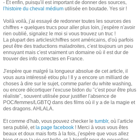
- Et enfin, puisqu'il est important de donner des sources,
l'histoire du cheval médium
utilisée en boutade. Yes sir !
Voilà voilà, j'ai essayé de redonner toutes les sources des
chiffres + quelques trucs pour aller plus loin, j'espère n'avoir
rien oublié, signalez le moi si vous trouvez un truc !
La plupart des articles/chiffres sont américains, d'où parfois
peut être des traductions maladroites, c'est toujours un peu
ennuyant mais c'est vraiment un domaine où il est dur de
trouver des info correctes en France.
J'espère que malgré la longueur absolue de cet article, il
vous aura intéressé et/ou plu ! Il y a encore un milliard de
choses à dire sur le sujet, comme parler du white washing,
ou encore décortiquer l'excuse bidon du "c'est pour être plus
réaliste", souvent utilisée pour justifier l'absence de
POC/femmes/LGBTQ dans des films où il y a de la magie et
des dragons. AHLALA.
Et comme d'hab, vous pouvez checker le
tumblr
, où l'article
sera publié, et
la page facebook
! Merci à vous vous êtes
beaux et doux mais forts à la fois, j'espère que vous allez
bien et que la vie est belle, et à bientôt pour de nouvelles