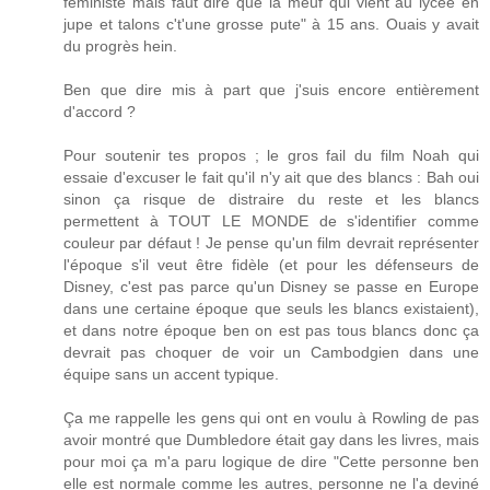
féministe mais faut dire que la meuf qui vient au lycée en
jupe et talons c't'une grosse pute" à 15 ans. Ouais y avait
du progrès hein.
Ben que dire mis à part que j'suis encore entièrement
d'accord ?
Pour soutenir tes propos ; le gros fail du film Noah qui
essaie d'excuser le fait qu'il n'y ait que des blancs : Bah oui
sinon ça risque de distraire du reste et les blancs
permettent à TOUT LE MONDE de s'identifier comme
couleur par défaut ! Je pense qu'un film devrait représenter
l'époque s'il veut être fidèle (et pour les défenseurs de
Disney, c'est pas parce qu'un Disney se passe en Europe
dans une certaine époque que seuls les blancs existaient),
et dans notre époque ben on est pas tous blancs donc ça
devrait pas choquer de voir un Cambodgien dans une
équipe sans un accent typique.
Ça me rappelle les gens qui ont en voulu à Rowling de pas
avoir montré que Dumbledore était gay dans les livres, mais
pour moi ça m'a paru logique de dire "Cette personne ben
elle est normale comme les autres, personne ne l'a deviné