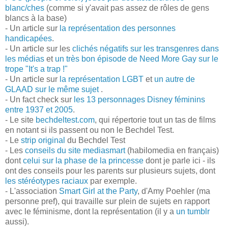
blanc/ches
(comme si y'avait pas assez de rôles de gens
blancs à la base)
- Un article sur
la représentation des personnes
handicapées
.
- Un article sur les
clichés négatifs sur les transgenres dans
les médias
et
un très bon épisode de Need More Gay sur le
trope "It's a trap !"
- Un article sur
la représentation LGBT
et
un autre de
GLAAD sur le même sujet
.
- Un fact check sur
les 13 personnages Disney féminins
entre 1937 et 2005
.
- Le site
bechdeltest.com
, qui répertorie tout un tas de films
en notant si ils passent ou non le Bechdel Test.
- Le
strip original
du Bechdel Test
- Les
conseils du site mediasmart
(habilomedia en français)
dont
celui sur la phase de la princesse
dont je parle ici - ils
ont des conseils pour les parents sur plusieurs sujets, dont
les stéréotypes raciaux
par exemple.
- L'association
Smart Girl at the Party
, d'Amy Poehler (ma
personne pref), qui travaille sur plein de sujets en rapport
avec le féminisme, dont la représentation (il y a
un tumblr
aussi).