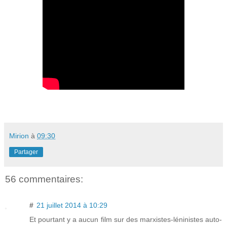
Mirion
à
09:30
Partager
56 commentaires:
#
21 juillet 2014 à 10:29
Et pourtant y a aucun film sur des marxistes-léninistes auto-