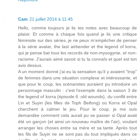
Cam
21 juillet 2014 à 11:45
Hello, comme toujours je lis tes notes avec beaucoup de
plaisir. Et comme à chaque fois quand je lis une critique
féministe sur des séries, je ne peux m'empêcher de penser
à la série avatar, the last airbender et the legend of korra,
qui je pense bat tous les records de non-mysogynie, et non-
racisme. J'aurais aimé savoir si tu la connaîs et quel est ton
avis dessus.
A un moment donné j'ai eu la sensation qu'il y avaient "trop"
de femmes dans une situation complexe et intéressante, et
que pour le coup, les scénaristes auraient pu introduire un
personnage masculin : c'est l'exemple dans la saison 3 de
the legend of korra (épisode 6 :old wounds), du conflit entre
Lin et Suyin (les filles de Toph Beifong) où Korra et Opal
cherchent à calmer le jeu. Pour le coup, je me suis
demandée comment cela aurait pu se passer si Opal avait
été un garçon (et ainsi un nouveau maître de l'air), voulant
arranger les choses entre sa mère et sa tante. Après tout
les fils de Suyin ne se sont pas du tout impliqués dans ce