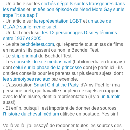
- Un article sur les
clichés négatifs sur les transgenres dans
les médias
et
un très bon épisode de Need More Gay sur le
trope "It's a trap !"
- Un article sur
la représentation LGBT
et
un autre de
GLAAD sur le même sujet
.
- Un fact check sur
les 13 personnages Disney féminins
entre 1937 et 2005
.
- Le site
bechdeltest.com
, qui répertorie tout un tas de films
en notant si ils passent ou non le Bechdel Test.
- Le
strip original
du Bechdel Test
- Les
conseils du site mediasmart
(habilomedia en français)
dont
celui sur la phase de la princesse
dont je parle ici - ils
ont des conseils pour les parents sur plusieurs sujets, dont
les stéréotypes raciaux
par exemple.
- L'association
Smart Girl at the Party
, d'Amy Poehler (ma
personne pref), qui travaille sur plein de sujets en rapport
avec le féminisme, dont la représentation (il y a
un tumblr
aussi).
- Et enfin, puisqu'il est important de donner des sources,
l'histoire du cheval médium
utilisée en boutade. Yes sir !
Voilà voilà, j'ai essayé de redonner toutes les sources des