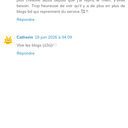
plus créative aussi depuis que j'ai repris le mien, y'avait
besoin. Trop heureuse de voir qu'il y a de plus en plus de
blogs-bd qui reprennent du service 🥰 !!
Répondre
Catherin
18 juin 2026 à 04:09
Vive les blogs (û3û)/♡
Répondre