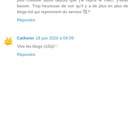
plus créative aussi depuis que j'ai repris le mien, y'avait
besoin. Trop heureuse de voir qu'il y a de plus en plus de
blogs-bd qui reprennent du service 🥰 !!
Répondre
Catherin
18 juin 2026 à 04:09
Vive les blogs (û3û)/♡
Répondre