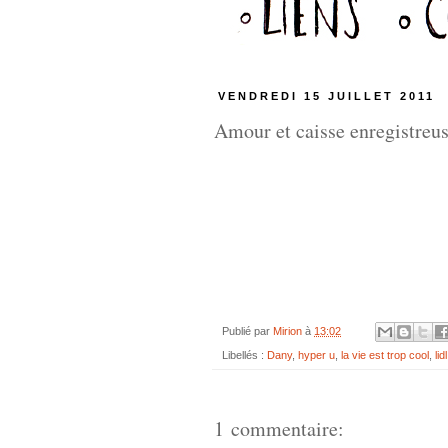
VENDREDI 15 JUILLET 2011
Amour et caisse enregistreus
Publié par
Mirion
à
13:02
Libellés :
Dany
,
hyper u
,
la vie est trop cool
,
lidl
1 commentaire: