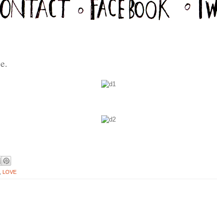
e.
,
LOVE