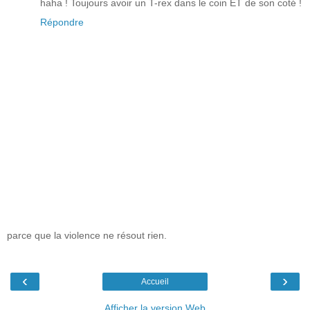
haha ! Toujours avoir un T-rex dans le coin ET de son coté !
Répondre
parce que la violence ne résout rien.
‹
›
Accueil
Afficher la version Web