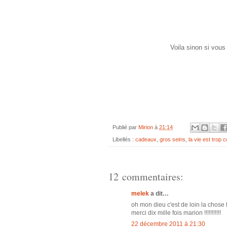
Voila sinon si vous
Publié par
Mirion
à
21:14
Libellés :
cadeaux
,
gros seins
,
la vie est trop c
12 commentaires:
melek
a dit…
oh mon dieu c'est de loin la chose
merci dix mille fois marion !!!!!!!!!!!
22 décembre 2011 à 21:30