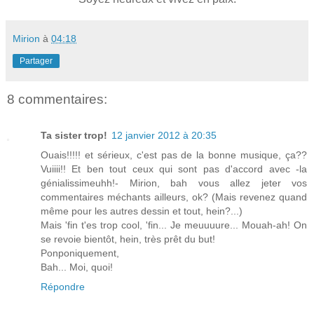
Mirion
à
04:18
Partager
8 commentaires:
Ta sister trop!
12 janvier 2012 à 20:35
Ouais!!!!! et sérieux, c'est pas de la bonne musique, ça??
Vuiiii!! Et ben tout ceux qui sont pas d'accord avec -la
génialissimeuhh!- Mirion, bah vous allez jeter vos
commentaires méchants ailleurs, ok? (Mais revenez quand
même pour les autres dessin et tout, hein?...)
Mais 'fin t'es trop cool, 'fin... Je meuuuure... Mouah-ah! On
se revoie bientôt, hein, très prêt du but!
Ponponiquement,
Bah... Moi, quoi!
Répondre