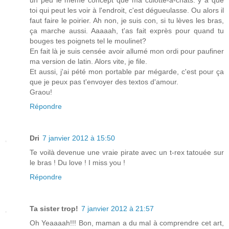
un peu le même concept que ma culotte-à-chats: y a que
toi qui peut les voir à l'endroit, c'est dégueulasse. Ou alors il
faut faire le poirier. Ah non, je suis con, si tu lèves les bras,
ça marche aussi. Aaaaah, t'as fait exprès pour quand tu
bouges tes poignets tel le moulinet?
En fait là je suis censée avoir allumé mon ordi pour paufiner
ma version de latin. Alors vite, je file.
Et aussi, j'ai pété mon portable par mégarde, c'est pour ça
que je peux pas t'envoyer des textos d'amour.
Graou!
Répondre
Dri
7 janvier 2012 à 15:50
Te voilà devenue une vraie pirate avec un t-rex tatouée sur
le bras ! Du love ! I miss you !
Répondre
Ta sister trop!
7 janvier 2012 à 21:57
Oh Yeaaaah!!! Bon, maman a du mal à comprendre cet art,