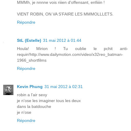
MMMh, je nnnne vois riiien d'offensant, enfiiiin !
VIENT ROBIN, ON VA S'FAIRE LES MMMOLLLETS.
Répondre
StL (Estelle)
31 mai 2012 à 01:44
Houla! Mirion ! Tu oublie le pchit anti-
requin!
http://www.dailymotion.com/video/x32reo_batman-
1966_shortfilms
Répondre
Kevin Phung
31 mai 2012 à 02:31
robin a l'air sexy
je n'ose les imaginer tous les deux
dans la batdouche
je n'ose
Répondre