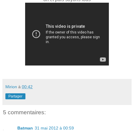
Mirion
à
00:42
Partager
5 commentaires:
Batman
31 mai 2012 à 00:59