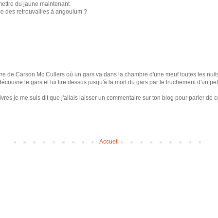
n mettre du jaune maintenant
nse des retrouvailles à angoulum ?
livre de Carson Mc Cullers où un gars va dans la chambre d'une meuf toutes les nu
écouvre le gars et lui tire dessus jusqu'à la mort du gars par le truchement d'un petit
vres je me suis dit que j'allais laisser un commentaire sur ton blog pour parler de 
Accueil