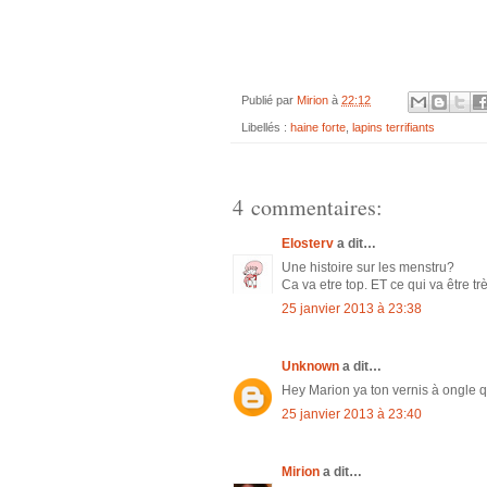
Publié par
Mirion
à
22:12
Libellés :
haine forte
,
lapins terrifiants
4 commentaires:
Elosterv
a dit…
Une histoire sur les menstru?
Ca va etre top. ET ce qui va être tr
25 janvier 2013 à 23:38
Unknown
a dit…
Hey Marion ya ton vernis à ongle q
25 janvier 2013 à 23:40
Mirion
a dit…